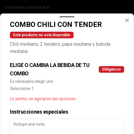
Cuentanos como te fue
DEGASA
COMBO CHILI CON TENDER
Trabaja con nosotros
Escríbenos por WhatsApp: +56950183243
Este producto no esta disponible
serviciocliente@wendys.cl
Chili mediano, 2 tenders, papa mediana y bebida
Locales
mediana
Términos y condiciones
ELIGE O CAMBIA LA BEBIDA DE TU
Política de privacidad
Obligatorio
COMBO
Redes sociales
Es necesario elegir uno
Seleccione 1
Instagram
Lo siento, se agotaron las opciones
Facebook
Instrucciones especiales
Mi cuenta
Pedir