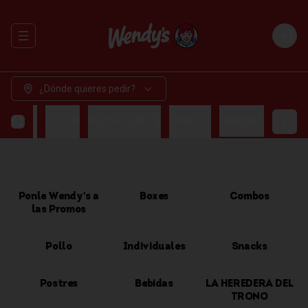
Abrir menu de navegación
Login
¿Dónde quieres pedir?
OMBOS
POLLO
INDIVIDUALES
SNACKS
BEBIDAS
Ponle Wendy's a
Boxes
Combos
las Promos
Pollo
Individuales
Snacks
Postres
Bebidas
LA HEREDERA DEL
TRONO