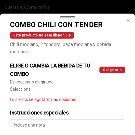
Cuentanos como te fue
DEGASA
COMBO CHILI CON TENDER
Trabaja con nosotros
Escríbenos por WhatsApp: +56950183243
Este producto no esta disponible
serviciocliente@wendys.cl
Chili mediano, 2 tenders, papa mediana y bebida
Locales
mediana
Términos y condiciones
ELIGE O CAMBIA LA BEBIDA DE TU
Política de privacidad
Obligatorio
COMBO
Redes sociales
Es necesario elegir uno
Seleccione 1
Instagram
Lo siento, se agotaron las opciones
Facebook
Instrucciones especiales
Mi cuenta
Pedir