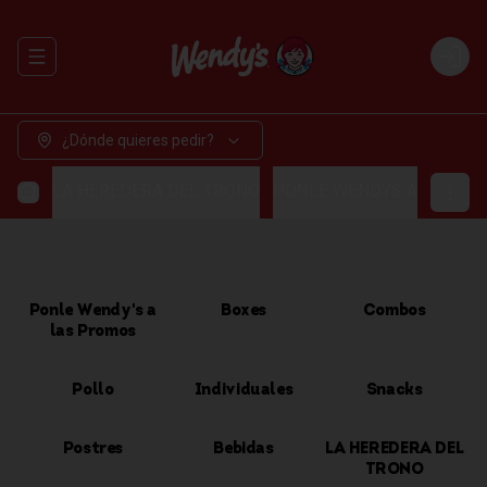
Abrir menu de navegación
Login
¿Dónde quieres pedir?
LA HEREDERA DEL TRONO
PONLE WENDYS A LAS P
Ponle Wendy's a
Boxes
Combos
las Promos
Pollo
Individuales
Snacks
Postres
Bebidas
LA HEREDERA DEL
TRONO