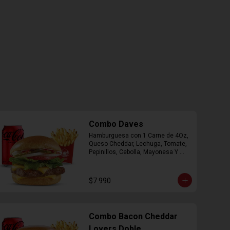
Combo Daves
Hamburguesa con 1 Carne de 4Oz, 
Queso Cheddar, Lechuga, Tomate, 
Pepinillos, Cebolla, Mayonesa Y 
Ketchup, Papas Fritas Mediana, 
Bebida Lata.
$7.990
Combo Bacon Cheddar
Lovers Doble