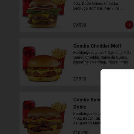
4Oz, Doble Queso Cheddar, 
Lechuga, Tomate, Pepinillos, 
Cebolla, Mayonesa y Ketchup, 
Papas Fritas Mediana, Bebida Lata
$9.590
Combo Cheddar Melt
Hamburguesa con 1 Carne de 4 Oz, 
Queso Cheddar, Salsa de Queso, 
pepinillos y Ketchup, Papas Fritas 
Mediana, Bebida Lata.
$7.990
Combo Bacon Cheddar
Doble
Hamburguesa con Doble Carne de 
4 Oz, Bacon, Queso Cheddar, Salsa 
de Queso y Mayonesa, Papas Fritas 
Mediana, Bebida Lata
$10.290