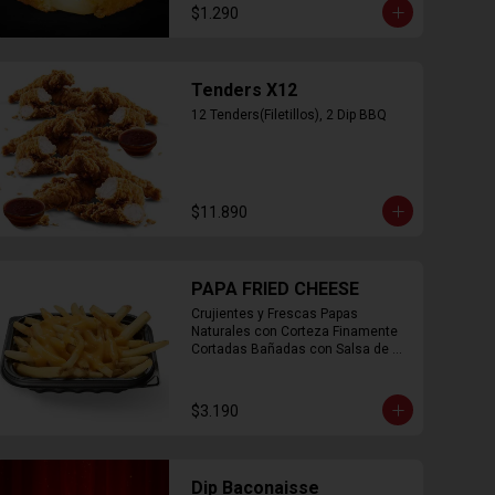
$1.290
Tenders X12
12 Tenders(Filetillos), 2 Dip BBQ
$11.890
PAPA FRIED CHEESE
Crujientes y Frescas Papas 
Naturales con Corteza Finamente 
Cortadas Bañadas con Salsa de 
Queso Cheddar
$3.190
Dip Baconaisse