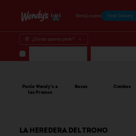
Menú
Locales
Pedir Delivery
¿Dónde quieres pedir?
LA HEREDERA DEL TRONO
PONLE WENDYS A 
Ponle Wendy's a
Boxes
Combos
las Promos
LA HEREDERA DEL TRONO