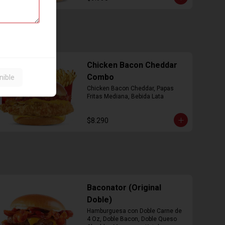
Chicken Bacon Cheddar
Combo
nible
Chicken Bacon Cheddar, Papas 
Fritas Mediana, Bebida Lata
$8.290
Baconator (Original
Doble)
Hamburguesa con Doble Carne de 
4 Oz, Doble Bacon, Doble Queso 