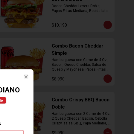
Bacon Cheddar Lovers Doble, 
Papas Fritas Mediana, Bebida lata.
$10.190
Combo Bacon Cheddar
Simple
Hamburguesa con Carne de 4 Oz, 
Bacon, Queso Cheddar, Salsa de 
Queso y Mayonesa, Papas Fritas 
Mediana, Bebida Lata
$8.990
Close
DIANO
Combo Crispy BBQ Bacon
le
Doble
Hamburguesa con 2 Carne de 4 Oz, 
2 Queso Cheddar, Bacon, Cebolla 
s
Crispy, salsa BBQ, Papa Mediana, 
Bebida en  Lata
$9.990