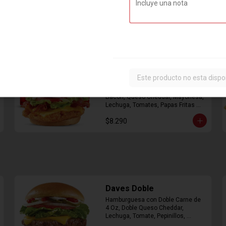
Combo Classic Chicken
Club
Este producto no esta dispo
Sandwich con Pechuga de Pollo, 
Bacon, Queso Cheddar, Mayonesa, 
Lechuga, Tomates, Papas Fritas 
Mediana y Bebida Lata
$8.290
Daves Doble
Hamburguesa con Doble Carne de 
4 Oz, Doble Queso Cheddar, 
Lechuga, Tomate, Pepinillos, 
Cebolla, Mayonesa, Ketchup