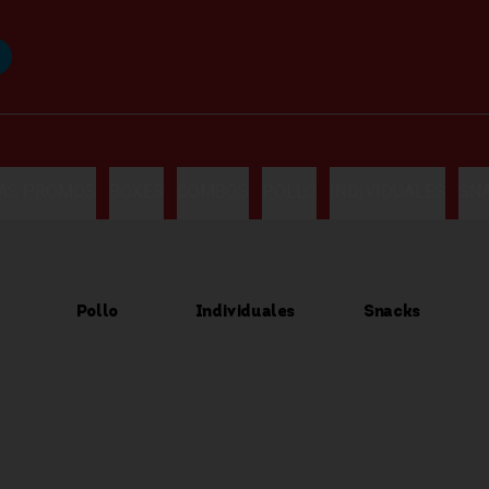
LAS PROMOS
BOXES
COMBOS
POLLO
INDIVIDUALES
SN
Pollo
Individuales
Snacks