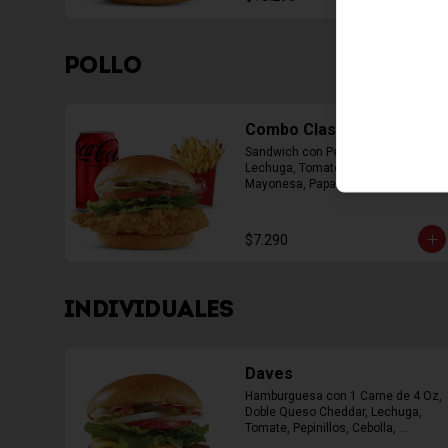
POLLO
Combo Classic Chicken
Sandwich con Pechuga Apanada, 
Lechuga, Tomate, Pepinillos y 
Mayonesa, Papas Fritas Mediana, 
Bebida Lata
$7.290
INDIVIDUALES
Daves
Hamburguesa con 1 Carne de 4 Oz, 
Doble Queso Cheddar, Lechuga, 
Tomate, Pepinillos, Cebolla, 
Mayonesa, Ketchup