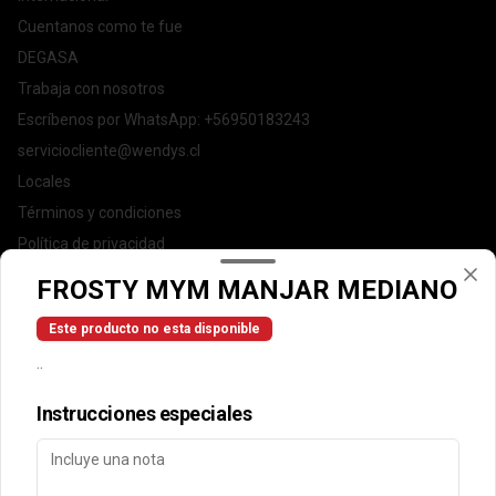
Cuentanos como te fue
DEGASA
Trabaja con nosotros
Escríbenos por WhatsApp: +56950183243
serviciocliente@wendys.cl
Locales
Términos y condiciones
Política de privacidad
FROSTY MYM MANJAR MEDIANO
Redes sociales
Este producto no esta disponible
Instagram
..
Facebook
Instrucciones especiales
Mi cuenta
Pedir