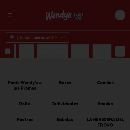
Abrir menu de navegación
Login
¿Dónde quieres pedir?
OMBOS
POLLO
INDIVIDUALES
SNACKS
BEBIDAS
Ponle Wendy's a
Boxes
Combos
las Promos
Pollo
Individuales
Snacks
Postres
Bebidas
LA HEREDERA DEL
TRONO