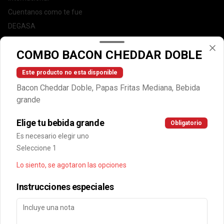
Cuentanos como te fue
DEGASA
Trabaja con nosotros
COMBO BACON CHEDDAR DOBLE
Escríbenos por WhatsApp: +56950183243
serviciocliente@wendys.cl
Este producto no esta disponible
Locales
Bacon Cheddar Doble, Papas Fritas Mediana, Bebida
Términos y condiciones
grande
Política de privacidad
Elige tu bebida grande
Obligatorio
Redes sociales
Es necesario elegir uno
Seleccione 1
Instagram
Lo siento, se agotaron las opciones
Facebook
Instrucciones especiales
Mi cuenta
Pedir