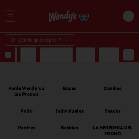
Abrir menu de navegación
Login
¿Dónde quieres pedir?
OMBOS
POLLO
INDIVIDUALES
SNACKS
BEBIDAS
Ponle Wendy's a
Boxes
Combos
las Promos
Pollo
Individuales
Snacks
Postres
Bebidas
LA HEREDERA DEL
TRONO