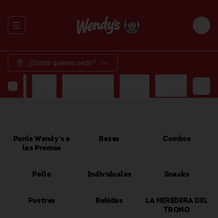
Abrir menu de navegación
Login
¿Dónde quieres pedir?
OMBOS
POLLO
INDIVIDUALES
SNACKS
BEBIDAS
Ponle Wendy's a
Boxes
Combos
las Promos
Pollo
Individuales
Snacks
Postres
Bebidas
LA HEREDERA DEL
TRONO