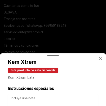
Cuentanos como te fue
DEGASA
Trabaja con nosotros
Escríbenos por WhatsApp: +56950183243
serviciocliente@wendys.cl
Locales
Términos y condiciones
Política de privacidad
Kem Xtrem
Redes sociales
Este producto no esta disponible
Instagram
Kem Xtrem Lata
Facebook
Instrucciones especiales
Mi cuenta
Pedir