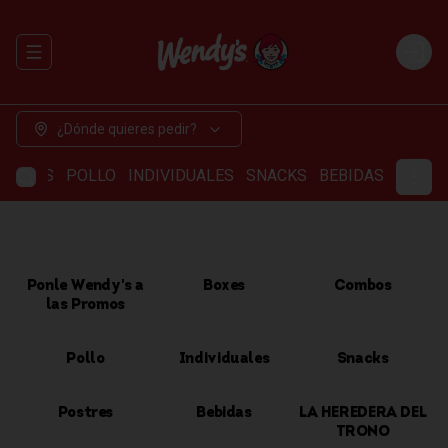
Abrir menu de navegación
Login
¿Dónde quieres pedir?
OMBOS
POLLO
INDIVIDUALES
SNACKS
BEBIDAS
Ponle Wendy's a
Boxes
Combos
las Promos
Pollo
Individuales
Snacks
Postres
Bebidas
LA HEREDERA DEL
TRONO