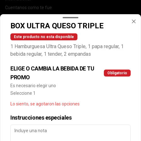
Cuentanos como te fue
DEGASA
BOX ULTRA QUESO TRIPLE
Trabaja con nosotros
Escríbenos por WhatsApp: +56950183243
Este producto no esta disponible
serviciocliente@wendys.cl
1 Hamburguesa Ultra Queso Triple, 1 papa regular, 1
Locales
bebida regular, 1 tender, 2 empandas
Términos y condiciones
ELIGE O CAMBIA LA BEBIDA DE TU
Política de privacidad
Obligatorio
PROMO
Redes sociales
Es necesario elegir uno
Seleccione 1
Instagram
Lo siento, se agotaron las opciones
Facebook
Instrucciones especiales
Mi cuenta
Pedir