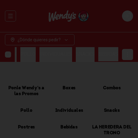
Abrir menu de navegación
Login
¿Dónde quieres pedir?
OMBOS
POLLO
INDIVIDUALES
SNACKS
BEBIDAS
Ponle Wendy's a
Boxes
Combos
las Promos
Pollo
Individuales
Snacks
Postres
Bebidas
LA HEREDERA DEL
TRONO