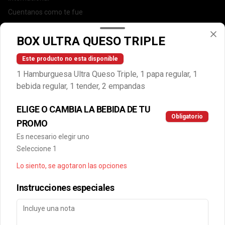
Cuentanos como te fue
DEGASA
BOX ULTRA QUESO TRIPLE
Trabaja con nosotros
Escríbenos por WhatsApp: +56950183243
Este producto no esta disponible
serviciocliente@wendys.cl
1 Hamburguesa Ultra Queso Triple, 1 papa regular, 1
Locales
bebida regular, 1 tender, 2 empandas
Términos y condiciones
ELIGE O CAMBIA LA BEBIDA DE TU
Política de privacidad
Obligatorio
PROMO
Redes sociales
Es necesario elegir uno
Seleccione 1
Instagram
Lo siento, se agotaron las opciones
Facebook
Instrucciones especiales
Mi cuenta
Pedir