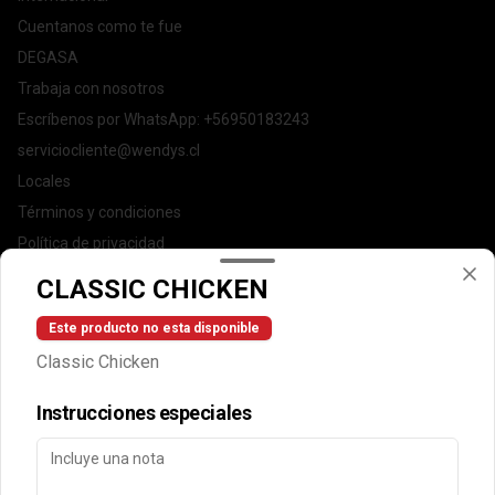
Cuentanos como te fue
DEGASA
Trabaja con nosotros
Escríbenos por WhatsApp: +56950183243
serviciocliente@wendys.cl
Locales
Términos y condiciones
Política de privacidad
CLASSIC CHICKEN
Redes sociales
Este producto no esta disponible
Instagram
Classic Chicken
Facebook
Instrucciones especiales
Mi cuenta
Pedir