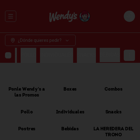
Abrir menu de navegación
Login
¿Dónde quieres pedir?
OMBOS
POLLO
INDIVIDUALES
SNACKS
BEBIDAS
Ponle Wendy's a
Boxes
Combos
las Promos
Pollo
Individuales
Snacks
Postres
Bebidas
LA HEREDERA DEL
TRONO