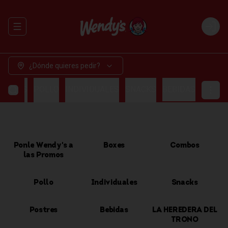
Abrir menu de navegación
Login
¿Dónde quieres pedir?
OMBOS
POLLO
INDIVIDUALES
SNACKS
BEBIDAS
Ponle Wendy's a
Boxes
Combos
las Promos
Pollo
Individuales
Snacks
Postres
Bebidas
LA HEREDERA DEL
TRONO