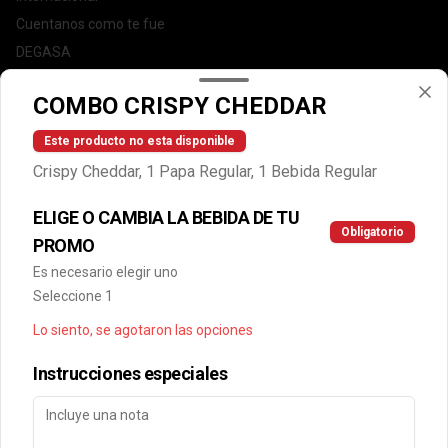
Cuentanos como te fue
DEGASA
Trabaja con nosotros
COMBO CRISPY CHEDDAR
Escríbenos por WhatsApp: +56950183243
serviciocliente@wendys.cl
Este producto no esta disponible
Locales
Crispy Cheddar, 1 Papa Regular, 1 Bebida Regular
Términos y condiciones
ELIGE O CAMBIA LA BEBIDA DE TU
Política de privacidad
Obligatorio
PROMO
Redes sociales
Es necesario elegir uno
Seleccione 1
Instagram
Lo siento, se agotaron las opciones
Facebook
Instrucciones especiales
Mi cuenta
Pedir