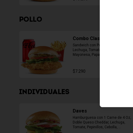
POLLO
Combo Classic Chicken
Sandwich con Pechuga Apanada, 
Lechuga, Tomate, Pepinillos y 
Mayonesa, Papas Fritas Mediana, 
Bebida Lata
$7.290
INDIVIDUALES
Daves
Hamburguesa con 1 Carne de 4 Oz, 
Doble Queso Cheddar, Lechuga, 
Tomate, Pepinillos, Cebolla, 
Mayonesa, Ketchup