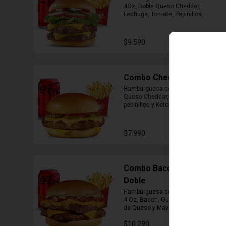
4Oz, Doble Queso Cheddar, 
Lechuga, Tomate, Pepinillos, 
Cebolla, Mayonesa y Ketchup, 
Papas Fritas Mediana, Bebida Lata
$9.590
Combo Cheddar Melt
Hamburguesa con 1 Carne de 4 Oz, 
Queso Cheddar, Salsa de Queso, 
pepinillos y Ketchup, Papas Fritas 
Mediana, Bebida Lata.
$7.990
Combo Bacon Cheddar
Doble
Hamburguesa con Doble Carne de 
4 Oz, Bacon, Queso Cheddar, Salsa 
de Queso y Mayonesa, Papas Fritas 
Mediana, Bebida Lata
$10.290