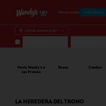
Menú
Locales
Pedir Delivery
¿Dónde quieres pedir?
LA HEREDERA DEL TRONO
PONLE WENDYS A 
Ponle Wendy's a
Boxes
Combos
las Promos
LA HEREDERA DEL TRONO