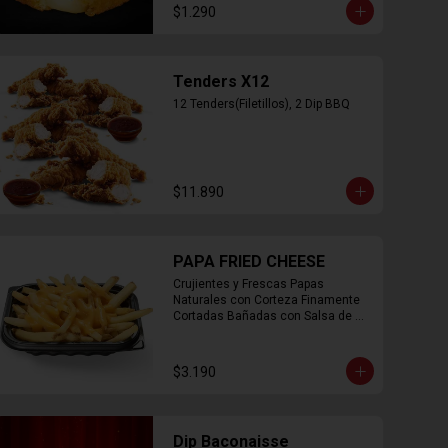
$1.290
Tenders X12
12 Tenders(Filetillos), 2 Dip BBQ
$11.890
PAPA FRIED CHEESE
Crujientes y Frescas Papas 
Naturales con Corteza Finamente 
Cortadas Bañadas con Salsa de 
Queso Cheddar
$3.190
Dip Baconaisse