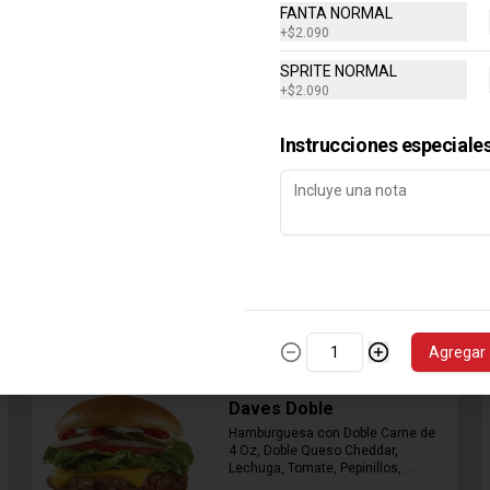
FANTA NORMAL
+
$2.090
SPRITE NORMAL
+
$2.090
Combo Classic Chicken
Instrucciones especiale
Club
Sandwich con Pechuga de Pollo, 
Bacon, Queso Cheddar, Mayonesa, 
Lechuga, Tomates, Papas Fritas 
Mediana y Bebida Lata
$8.290
Agregar
Daves Doble
Hamburguesa con Doble Carne de 
4 Oz, Doble Queso Cheddar, 
Lechuga, Tomate, Pepinillos, 
Cebolla, Mayonesa, Ketchup