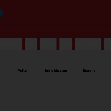
LAS PROMOS
BOXES
COMBOS
POLLO
INDIVIDUALES
SN
Pollo
Individuales
Snacks