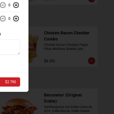
0
0
Chicken Bacon Cheddar
s
Combo
Chicken Bacon Cheddar, Papas 
Fritas Mediana, Bebida Lata
$8.290
$2.790
Baconator (Original
Doble)
Hamburguesa con Doble Carne de 
4 Oz, Doble Bacon, Doble Queso 