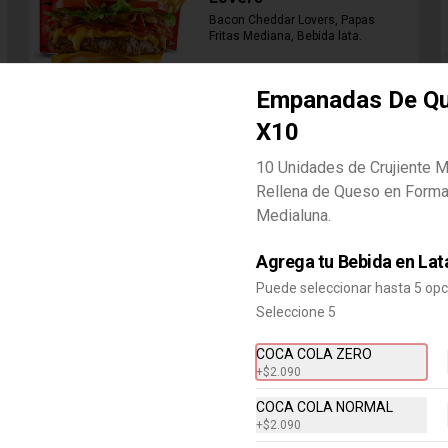
Bacon Cheddar Lovers, Papas 
Fritas Mediana, Bebida lata.
$8.690
Empanadas De Q
X10
Combo Cheddar Melt
10 Unidades de Crujiente 
Doble
Rellena de Queso en Forma
Hamburguesa con Doble Carne de 
Medialuna.
4 Oz, Doble Queso Cheddar, Salsa 
de Queso, pepinillos y Ketchup, 
Papas Fritas Mediana, Bebida Lata
Agrega tu Bebida en Lat
$9.490
Puede seleccionar hasta 5 op
Seleccione 5
Combo Crispy BBQ Bacon
COCA COLA ZERO
Hamburguesa con 1 Carne de 4 Oz, 
+
$2.090
Queso Cheddar, Bacon, Cebolla 
Crispy, Salsa BBQ, Papa Fritas 
Mediana, Bebida en Lata
COCA COLA NORMAL
+
$2.090
$8.990