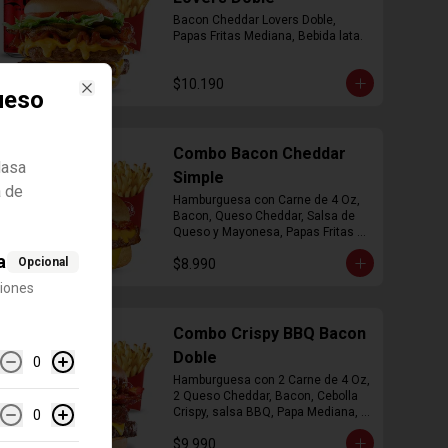
Bacon Cheddar Lovers Doble, 
Papas Fritas Mediana, Bebida lata.
$10.190
ueso
Close
Combo Bacon Cheddar
Masa
Simple
 de
Hamburguesa con Carne de 4 Oz, 
Bacon, Queso Cheddar, Salsa de 
Queso y Mayonesa, Papas Fritas 
Mediana, Bebida Lata
a
Opcional
$8.990
ciones
Combo Crispy BBQ Bacon
Doble
0
Hamburguesa con 2 Carne de 4 Oz, 
2 Queso Cheddar, Bacon, Cebolla 
Crispy, salsa BBQ, Papa Mediana, 
0
Bebida en  Lata
$9.990