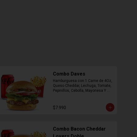
Combo Daves
Hamburguesa con 1 Carne de 4Oz, 
Queso Cheddar, Lechuga, Tomate, 
Pepinillos, Cebolla, Mayonesa Y 
Ketchup, Papas Fritas Mediana, 
Bebida Lata.
$7.990
Combo Bacon Cheddar
Lovers Doble