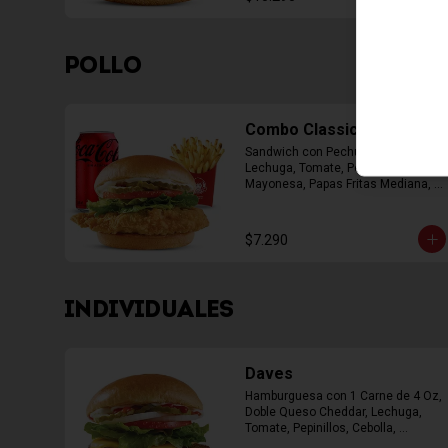
POLLO
Combo Classic Chicken
Sandwich con Pechuga Apanada, 
Lechuga, Tomate, Pepinillos y 
Mayonesa, Papas Fritas Mediana, 
Bebida Lata
$7.290
INDIVIDUALES
Daves
Hamburguesa con 1 Carne de 4 Oz, 
Doble Queso Cheddar, Lechuga, 
Tomate, Pepinillos, Cebolla, 
Mayonesa, Ketchup