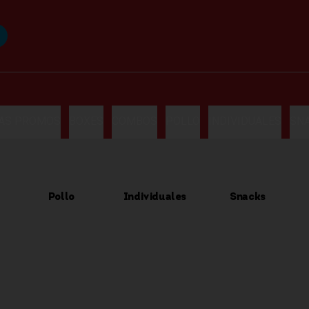
LAS PROMOS
BOXES
COMBOS
POLLO
INDIVIDUALES
SN
Pollo
Individuales
Snacks