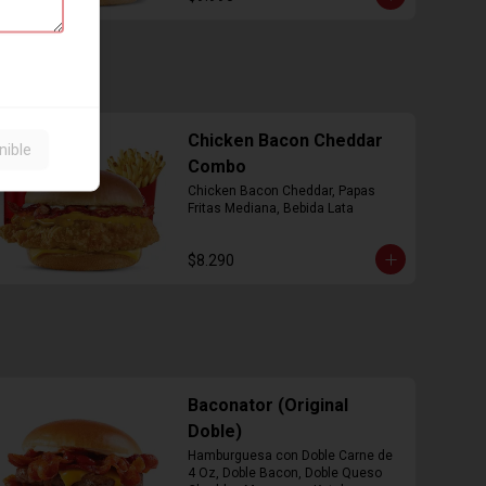
Chicken Bacon Cheddar
nible
Combo
Chicken Bacon Cheddar, Papas 
Fritas Mediana, Bebida Lata
$8.290
Baconator (Original
Doble)
Hamburguesa con Doble Carne de 
4 Oz, Doble Bacon, Doble Queso 