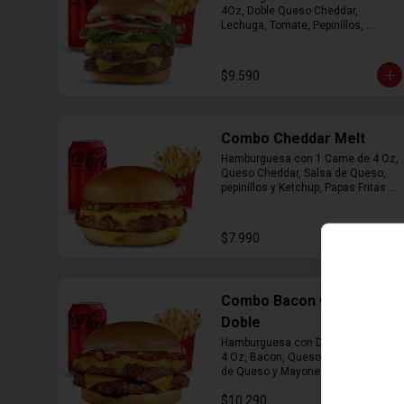
4Oz, Doble Queso Cheddar, 
Lechuga, Tomate, Pepinillos, 
Cebolla, Mayonesa y Ketchup, 
Papas Fritas Mediana, Bebida Lata
$9.590
Combo Cheddar Melt
Hamburguesa con 1 Carne de 4 Oz, 
Queso Cheddar, Salsa de Queso, 
pepinillos y Ketchup, Papas Fritas 
Mediana, Bebida Lata.
$7.990
Combo Bacon Cheddar
Doble
Hamburguesa con Doble Carne de 
4 Oz, Bacon, Queso Cheddar, Salsa 
de Queso y Mayonesa, Papas Fritas 
Mediana, Bebida Lata
$10.290