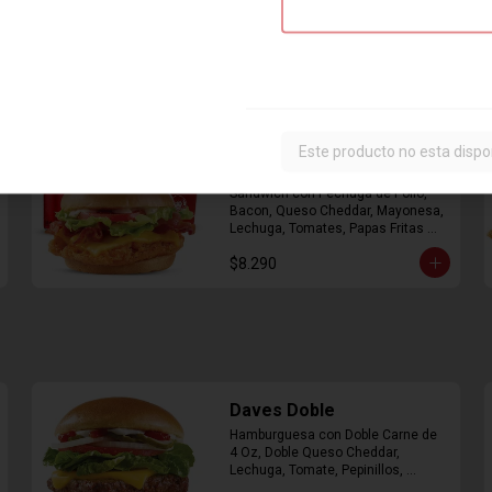
Combo Classic Chicken
Este producto no esta dispo
Club
Sandwich con Pechuga de Pollo, 
Bacon, Queso Cheddar, Mayonesa, 
Lechuga, Tomates, Papas Fritas 
Mediana y Bebida Lata
$8.290
Daves Doble
Hamburguesa con Doble Carne de 
4 Oz, Doble Queso Cheddar, 
Lechuga, Tomate, Pepinillos, 
Cebolla, Mayonesa, Ketchup