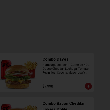
Combo Daves
Hamburguesa con 1 Carne de 4Oz, 
Queso Cheddar, Lechuga, Tomate, 
Pepinillos, Cebolla, Mayonesa Y 
Ketchup, Papas Fritas Mediana, 
Bebida Lata.
$7.990
Combo Bacon Cheddar
Lovers Doble