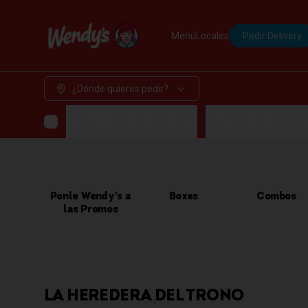
Menú
Locales
Pedir Delivery
¿Dónde quieres pedir?
LA HEREDERA DEL TRONO
PONLE WENDYS A 
Ponle Wendy's a
Boxes
Combos
las Promos
LA HEREDERA DEL TRONO