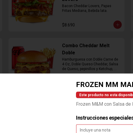
Bacon Cheddar Lovers, Papas 
Fritas Mediana, Bebida lata.
$8.690
Combo Cheddar Melt
Doble
Hamburguesa con Doble Carne de 
4 Oz, Doble Queso Cheddar, Salsa 
de Queso, pepinillos y Ketchup, 
Papas Fritas Mediana, Bebida Lata
$9.490
FROZEN MM MA
Este producto no esta disponib
Combo Crispy BBQ Bacon
Frozen M&M con Salsa de 
Hamburguesa con 1 Carne de 4 Oz, 
Queso Cheddar, Bacon, Cebolla 
Crispy, Salsa BBQ, Papa Fritas 
Instrucciones especiale
Mediana, Bebida en Lata
$8.990