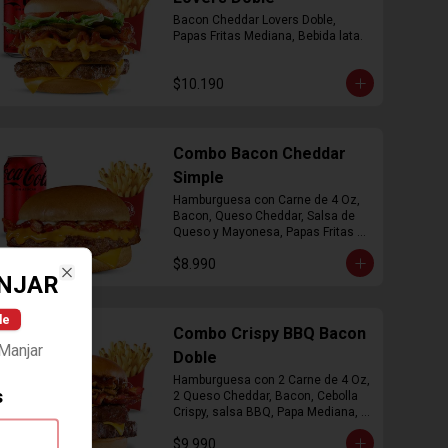
Bacon Cheddar Lovers Doble, 
Papas Fritas Mediana, Bebida lata.
$10.190
Combo Bacon Cheddar
Simple
Hamburguesa con Carne de 4 Oz, 
Bacon, Queso Cheddar, Salsa de 
Queso y Mayonesa, Papas Fritas 
Mediana, Bebida Lata
$8.990
NJAR
Close
le
Combo Crispy BBQ Bacon
Manjar
Doble
Hamburguesa con 2 Carne de 4 Oz, 
s
2 Queso Cheddar, Bacon, Cebolla 
Crispy, salsa BBQ, Papa Mediana, 
Bebida en  Lata
$9.990