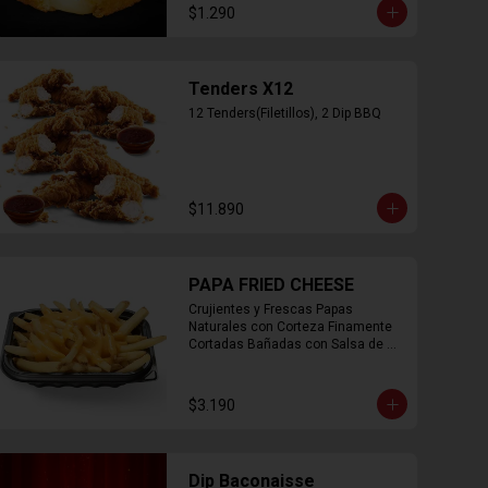
$1.290
Tenders X12
12 Tenders(Filetillos), 2 Dip BBQ
$11.890
PAPA FRIED CHEESE
Crujientes y Frescas Papas 
Naturales con Corteza Finamente 
Cortadas Bañadas con Salsa de 
Queso Cheddar
$3.190
Dip Baconaisse