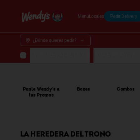
Menú
Locales
Pedir Delivery
¿Dónde quieres pedir?
LA HEREDERA DEL TRONO
PONLE WENDYS A 
Ponle Wendy's a
Boxes
Combos
las Promos
LA HEREDERA DEL TRONO