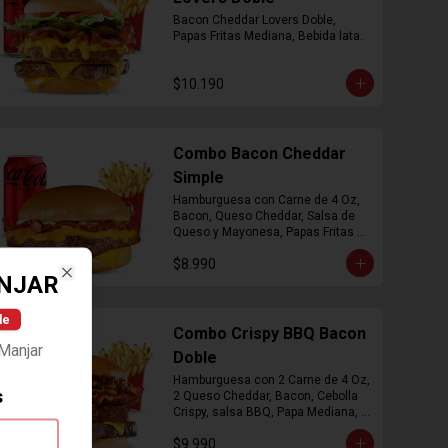
Bacon Cheddar Lovers Doble, 
Papas Fritas Mediana, Bebida lata.
$10.190
Combo Bacon Cheddar
Simple
Hamburguesa con Carne de 4 Oz, 
Bacon, Queso Cheddar, Salsa de 
Queso y Mayonesa, Papas Fritas 
Mediana, Bebida Lata
$8.990
NJAR
Close
le
Combo Crispy BBQ Bacon
Manjar
Doble
Hamburguesa con 2 Carne de 4 Oz, 
s
2 Queso Cheddar, Bacon, Cebolla 
Crispy, salsa BBQ, Papa Mediana, 
Bebida en  Lata
$9.990