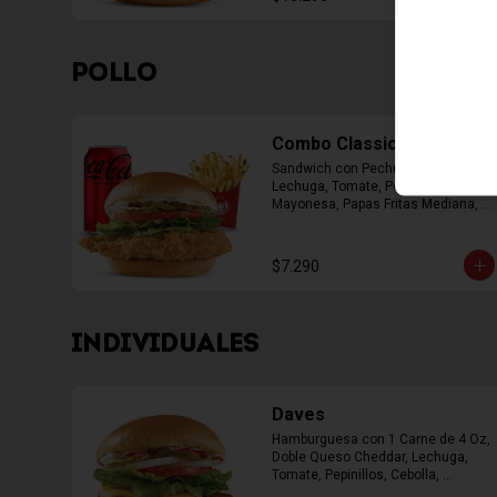
POLLO
Combo Classic Chicken
Sandwich con Pechuga Apanada, 
Lechuga, Tomate, Pepinillos y 
Mayonesa, Papas Fritas Mediana, 
Bebida Lata
$7.290
INDIVIDUALES
Daves
Hamburguesa con 1 Carne de 4 Oz, 
Doble Queso Cheddar, Lechuga, 
Tomate, Pepinillos, Cebolla, 
Mayonesa, Ketchup