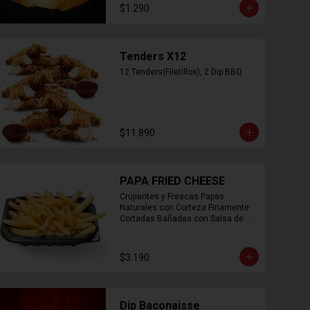
$1.290
Tenders X12
12 Tenders(Filetillos), 2 Dip BBQ
$11.890
PAPA FRIED CHEESE
Crujientes y Frescas Papas 
Naturales con Corteza Finamente 
Cortadas Bañadas con Salsa de 
Queso Cheddar
$3.190
Dip Baconaisse