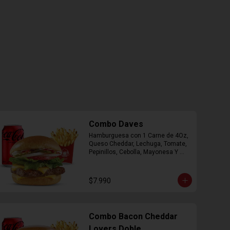
Combo Daves
Hamburguesa con 1 Carne de 4Oz, 
Queso Cheddar, Lechuga, Tomate, 
Pepinillos, Cebolla, Mayonesa Y 
Ketchup, Papas Fritas Mediana, 
Bebida Lata.
$7.990
Combo Bacon Cheddar
Lovers Doble