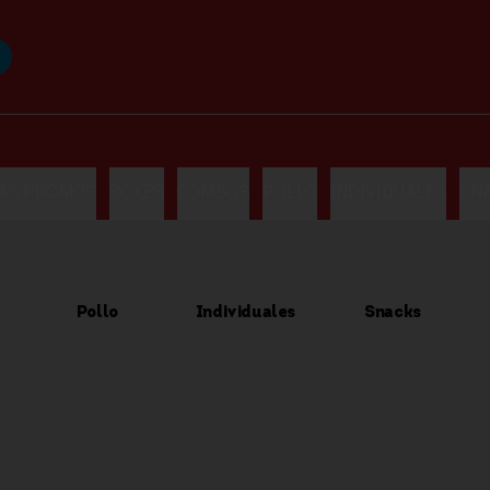
LAS PROMOS
BOXES
COMBOS
POLLO
INDIVIDUALES
SN
Pollo
Individuales
Snacks