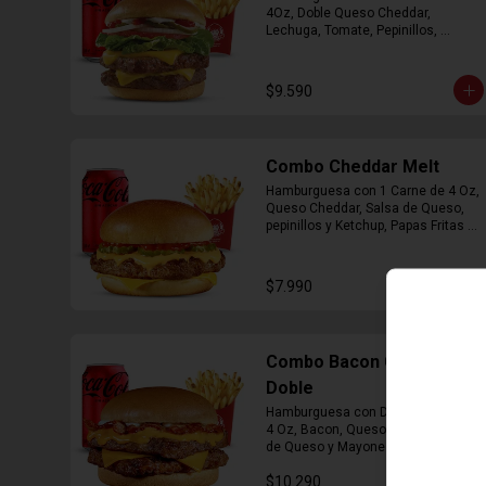
4Oz, Doble Queso Cheddar, 
Lechuga, Tomate, Pepinillos, 
Cebolla, Mayonesa y Ketchup, 
Papas Fritas Mediana, Bebida Lata
$9.590
Combo Cheddar Melt
Hamburguesa con 1 Carne de 4 Oz, 
Queso Cheddar, Salsa de Queso, 
pepinillos y Ketchup, Papas Fritas 
Mediana, Bebida Lata.
$7.990
Combo Bacon Cheddar
Doble
Hamburguesa con Doble Carne de 
4 Oz, Bacon, Queso Cheddar, Salsa 
de Queso y Mayonesa, Papas Fritas 
Mediana, Bebida Lata
$10.290