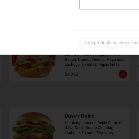
Combo Classic Chicken
Este producto no esta dispo
Club
Sandwich con Pechuga de Pollo, 
Bacon, Queso Cheddar, Mayonesa, 
Lechuga, Tomates, Papas Fritas 
Mediana y Bebida Lata
$8.290
Daves Doble
Hamburguesa con Doble Carne de 
4 Oz, Doble Queso Cheddar, 
Lechuga, Tomate, Pepinillos, 
Cebolla, Mayonesa, Ketchup