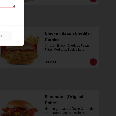
Chicken Bacon Cheddar
nible
Combo
Chicken Bacon Cheddar, Papas 
Fritas Mediana, Bebida Lata
$8.290
Baconator (Original
Doble)
Hamburguesa con Doble Carne de 
4 Oz, Doble Bacon, Doble Queso 