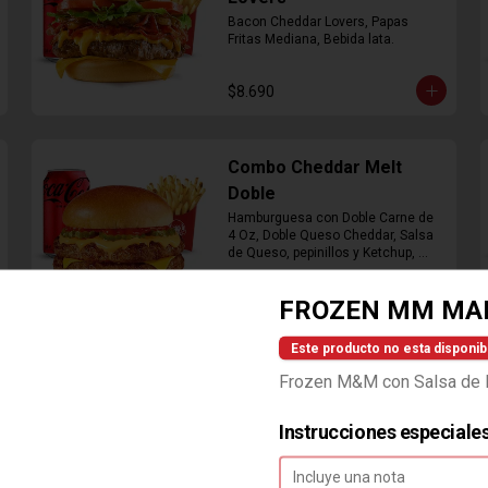
Bacon Cheddar Lovers, Papas 
Fritas Mediana, Bebida lata.
$8.690
Combo Cheddar Melt
Doble
Hamburguesa con Doble Carne de 
4 Oz, Doble Queso Cheddar, Salsa 
de Queso, pepinillos y Ketchup, 
Papas Fritas Mediana, Bebida Lata
$9.490
FROZEN MM MA
Este producto no esta disponib
Combo Crispy BBQ Bacon
Frozen M&M con Salsa de 
Hamburguesa con 1 Carne de 4 Oz, 
Queso Cheddar, Bacon, Cebolla 
Crispy, Salsa BBQ, Papa Fritas 
Instrucciones especiale
Mediana, Bebida en Lata
$8.990