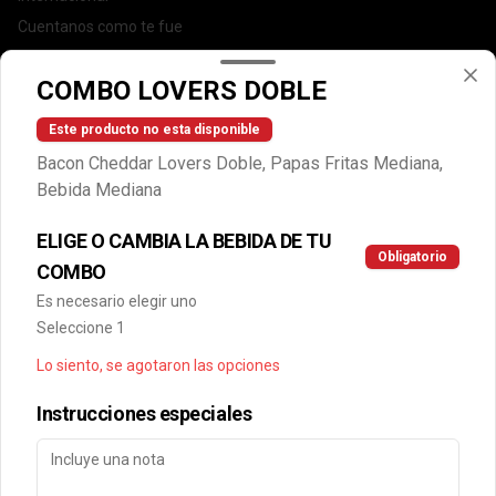
Cuentanos como te fue
DEGASA
COMBO LOVERS DOBLE
Trabaja con nosotros
Escríbenos por WhatsApp: +56950183243
Este producto no esta disponible
serviciocliente@wendys.cl
Bacon Cheddar Lovers Doble, Papas Fritas Mediana,
Locales
Bebida Mediana
Términos y condiciones
ELIGE O CAMBIA LA BEBIDA DE TU
Política de privacidad
Obligatorio
COMBO
Redes sociales
Es necesario elegir uno
Seleccione 1
Instagram
Lo siento, se agotaron las opciones
Facebook
Instrucciones especiales
Mi cuenta
Pedir