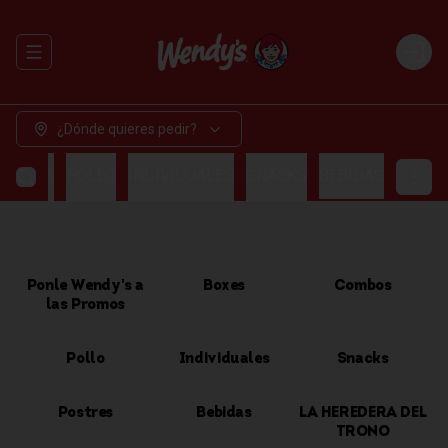
Abrir menu de navegación
Login
¿Dónde quieres pedir?
OMBOS
POLLO
INDIVIDUALES
SNACKS
BEBIDAS
Ponle Wendy's a
Boxes
Combos
las Promos
Pollo
Individuales
Snacks
Postres
Bebidas
LA HEREDERA DEL
TRONO