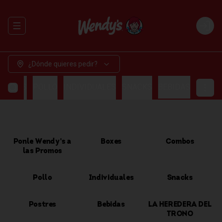
Abrir menu de navegación
Login
¿Dónde quieres pedir?
OMBOS
POLLO
INDIVIDUALES
SNACKS
BEBIDAS
Ponle Wendy's a
Boxes
Combos
las Promos
Pollo
Individuales
Snacks
Postres
Bebidas
LA HEREDERA DEL
TRONO