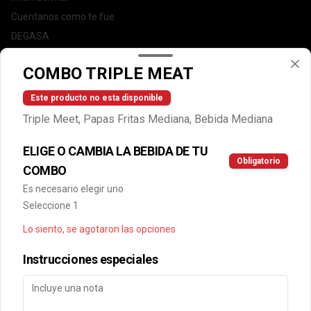
Cuentanos como te fue
DEGASA
Trabaja con nosotros
COMBO TRIPLE MEAT
Escríbenos por WhatsApp: +56950183243
serviciocliente@wendys.cl
Este producto no esta disponible
Locales
Triple Meet, Papas Fritas Mediana, Bebida Mediana
Términos y condiciones
ELIGE O CAMBIA LA BEBIDA DE TU
Política de privacidad
Obligatorio
COMBO
Redes sociales
Es necesario elegir uno
Seleccione 1
Instagram
Lo siento, se agotaron las opciones
Facebook
Instrucciones especiales
Mi cuenta
Pedir