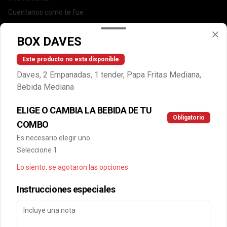
Cuentanos como te fue
DEGASA
BOX DAVES
Trabaja con nosotros
Escríbenos por WhatsApp: +56950183243
Este producto no esta disponible
serviciocliente@wendys.cl
Daves, 2 Empanadas, 1 tender, Papa Fritas Mediana,
Locales
Bebida Mediana
Términos y condiciones
ELIGE O CAMBIA LA BEBIDA DE TU
Política de privacidad
Obligatorio
COMBO
Redes sociales
Es necesario elegir uno
Seleccione 1
Instagram
Lo siento, se agotaron las opciones
Facebook
Instrucciones especiales
Mi cuenta
Pedir