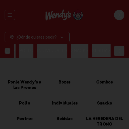
Abrir menu de navegación
Login
¿Dónde quieres pedir?
OMBOS
POLLO
INDIVIDUALES
SNACKS
BEBIDAS
Ponle Wendy's a
Boxes
Combos
las Promos
Pollo
Individuales
Snacks
Postres
Bebidas
LA HEREDERA DEL
TRONO