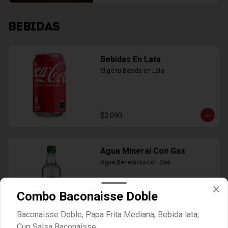
BEBIDAS
Bebidas En Lata
Elige tu Bebida en Lata
$2.090
Agua Mineral Con Gas
Agua Benedicto con Gas
Combo Baconaisse Doble
$1.990
Baconaisse Doble, Papa Frita Mediana, Bebida lata,
Cup Salsa Baconaisse