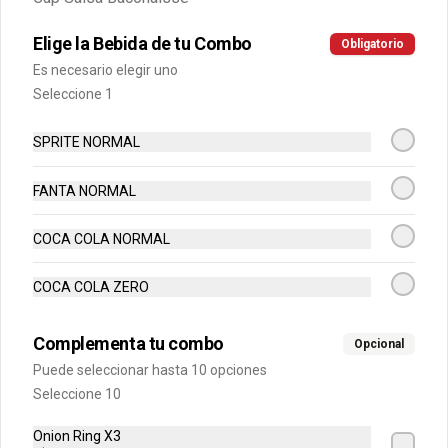
Agua Mineral Sin Gas
Elige la Bebida de tu Combo
Obligatorio
Agua Benedicto sin Gas..
Es necesario elegir uno
Seleccione 1
$1.990
SPRITE NORMAL
FANTA NORMAL
COCA COLA NORMAL
COCA COLA ZERO
Complementa tu combo
Opcional
Puede seleccionar hasta 10 opciones
Seleccione 10
Conócenos
Onion Ring X3
Internacional