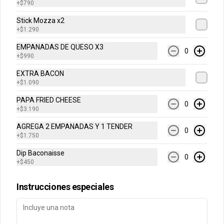
+
$790
Cuentanos como te fue
Stick Mozza x2
DEGASA
+
$1.290
Trabaja con nosotros
EMPANADAS DE QUESO X3
0
Escríbenos por WhatsApp: +56950183243
+
$990
serviciocliente@wendys.cl
EXTRA BACON
Locales
+
$1.090
Términos y condiciones
PAPA FRIED CHEESE
0
+
$3.190
Política de privacidad
AGREGA 2 EMPANADAS Y 1 TENDER
Redes sociales
0
+
$1.750
Dip Baconaisse
Instagram
0
+
$450
Facebook
Instrucciones especiales
Mi cuenta
Pedir