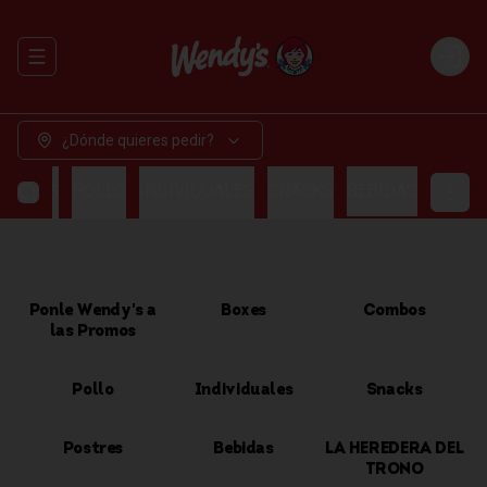
Abrir menu de navegación
Login
¿Dónde quieres pedir?
OMBOS
POLLO
INDIVIDUALES
SNACKS
BEBIDAS
Ponle Wendy's a
Boxes
Combos
las Promos
Pollo
Individuales
Snacks
Postres
Bebidas
LA HEREDERA DEL
TRONO