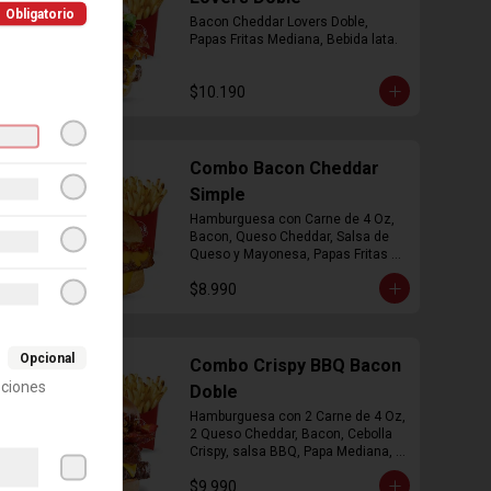
Obligatorio
Bacon Cheddar Lovers Doble, 
Papas Fritas Mediana, Bebida lata.
$10.190
Combo Bacon Cheddar
Simple
Hamburguesa con Carne de 4 Oz, 
Bacon, Queso Cheddar, Salsa de 
Queso y Mayonesa, Papas Fritas 
Mediana, Bebida Lata
$8.990
Opcional
Combo Crispy BBQ Bacon
pciones
Doble
Hamburguesa con 2 Carne de 4 Oz, 
2 Queso Cheddar, Bacon, Cebolla 
Crispy, salsa BBQ, Papa Mediana, 
Bebida en  Lata
$9.990