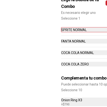
Bacon Cheddar Lovers, Papas 
Combo
Fritas Mediana, Bebida lata.
Es necesario elegir uno
Seleccione 1
$8.690
SPRITE NORMAL
Combo Cheddar Melt
FANTA NORMAL
Doble
Hamburguesa con Doble Carne de 
4 Oz, Doble Queso Cheddar, Salsa 
COCA COLA NORMAL
de Queso, pepinillos y Ketchup, 
Papas Fritas Mediana, Bebida Lata
$9.490
COCA COLA ZERO
Complementa tu combo
Combo Crispy BBQ Bacon
Puede seleccionar hasta 10 o
Hamburguesa con 1 Carne de 4 Oz, 
Queso Cheddar, Bacon, Cebolla 
Seleccione 10
Crispy, Salsa BBQ, Papa Fritas 
Mediana, Bebida en Lata
Onion Ring X3
+
$790
$8.990