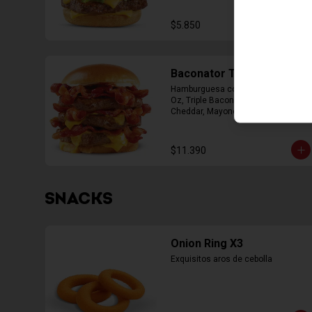
$5.850
Baconator Triple
Hamburguesa con Triple Carne de 4 
Oz, Triple Bacon, Triple Queso 
Cheddar, Mayonesa, Ketchup
$11.390
SNACKS
Onion Ring X3
Exquisitos aros de cebolla