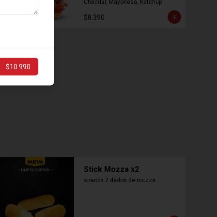
Cheddar, Mayonesa, Ketchup
$8.390
$10.990
Stick Mozza x2
snacks 2 dedos de mozza