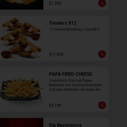
$1.290
Tenders X12
12 Tenders(Filetillos), 2 Dip BBQ
$11.890
PAPA FRIED CHEESE
Crujientes y Frescas Papas 
Naturales con Corteza Finamente 
Cortadas Bañadas con Salsa de 
Queso Cheddar
$3.190
Dip Baconaisse