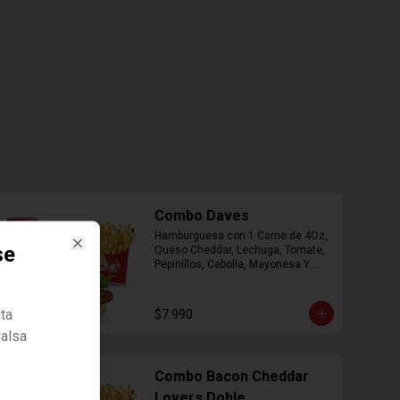
Combo Daves
Hamburguesa con 1 Carne de 4Oz, 
se
Queso Cheddar, Lechuga, Tomate, 
Close
Pepinillos, Cebolla, Mayonesa Y 
Ketchup, Papas Fritas Mediana, 
Bebida Lata.
ta
$7.990
Salsa
Combo Bacon Cheddar
Lovers Doble