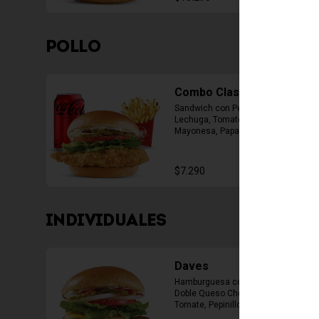
POLLO
Combo Classic Chicken
Sandwich con Pechuga Apanada, 
Lechuga, Tomate, Pepinillos y 
Mayonesa, Papas Fritas Mediana, 
Bebida Lata
$7.290
INDIVIDUALES
Daves
Hamburguesa con 1 Carne de 4 Oz, 
Doble Queso Cheddar, Lechuga, 
Tomate, Pepinillos, Cebolla, 
Mayonesa, Ketchup