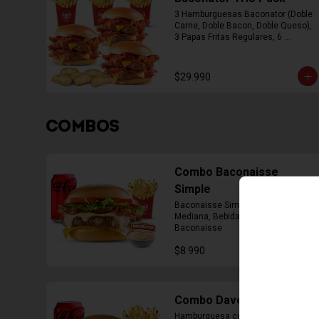
3 Hamburguesas Baconator (Doble 
Carne, Doble Bacon, Doble Queso), 
3 Papas Fritas Regulares, 6 
Empanada
$29.990
COMBOS
Combo Baconaisse
Simple
Baconaisse Simple, Papa Fritas 
Mediana, Bebida lata, Cup Salsa 
Baconaisse
$8.990
Combo Daves Doble
Hamburguesa con Doble Carne de 