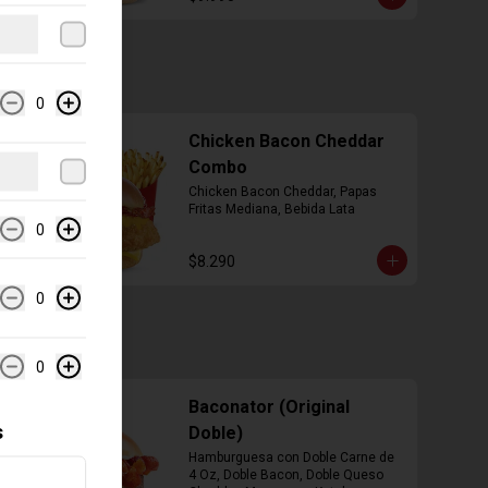
0
Chicken Bacon Cheddar
Combo
Chicken Bacon Cheddar, Papas 
Fritas Mediana, Bebida Lata
0
$8.290
0
0
Baconator (Original
s
Doble)
Hamburguesa con Doble Carne de 
4 Oz, Doble Bacon, Doble Queso 