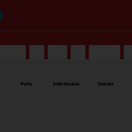
LAS PROMOS
BOXES
COMBOS
POLLO
INDIVIDUALES
SN
Pollo
Individuales
Snacks