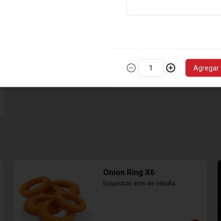
$6.890
Agregar
Onion Ring X6
Exquisitos aros de cebolla