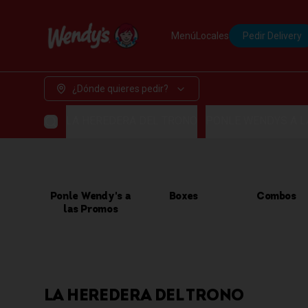
Menú
Locales
Pedir Delivery
¿Dónde quieres pedir?
LA HEREDERA DEL TRONO
PONLE WENDYS A 
Ponle Wendy's a
Boxes
Combos
las Promos
LA HEREDERA DEL TRONO