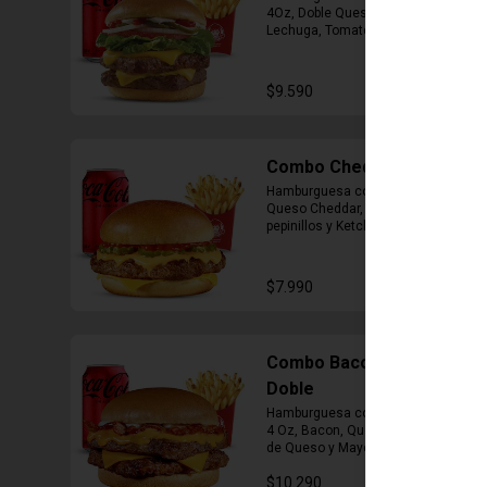
4Oz, Doble Queso Cheddar, 
Lechuga, Tomate, Pepinillos, 
Cebolla, Mayonesa y Ketchup, 
Papas Fritas Mediana, Bebida Lata
$9.590
Combo Cheddar Melt
Hamburguesa con 1 Carne de 4 Oz, 
Queso Cheddar, Salsa de Queso, 
pepinillos y Ketchup, Papas Fritas 
Mediana, Bebida Lata.
$7.990
Combo Bacon Cheddar
Doble
Hamburguesa con Doble Carne de 
4 Oz, Bacon, Queso Cheddar, Salsa 
de Queso y Mayonesa, Papas Fritas 
Mediana, Bebida Lata
$10.290