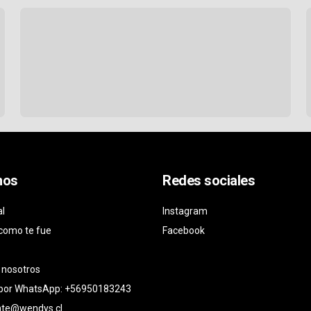
nos
Redes sociales
al
Instagram
como te fue
Facebook
 nosotros
 por WhatsApp: +56950183243
ente@wendys.cl