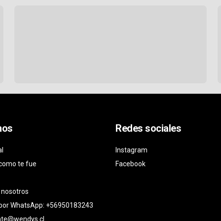
nos
Redes sociales
al
Instagram
como te fue
Facebook
 nosotros
 por WhatsApp: +56950183243
ente@wendys.cl