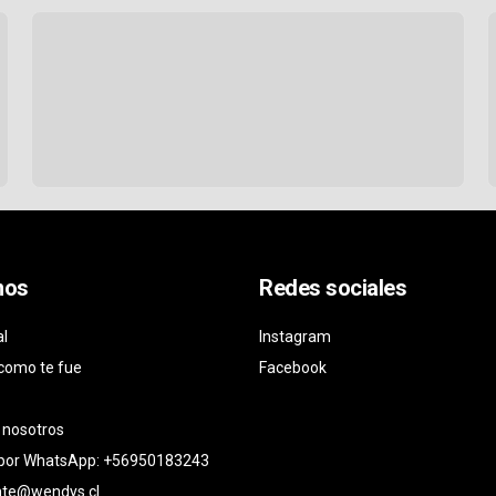
nos
Redes sociales
al
Instagram
como te fue
Facebook
 nosotros
 por WhatsApp: +56950183243
ente@wendys.cl