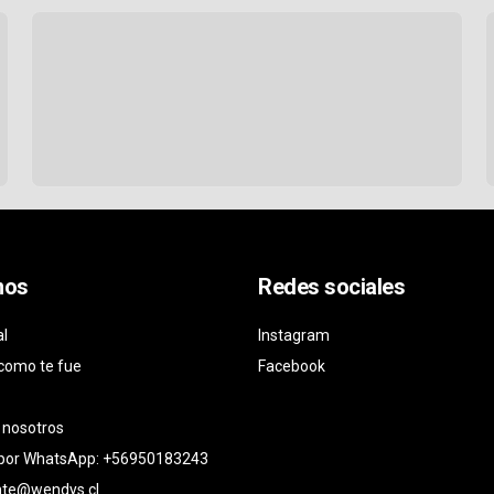
nos
Redes sociales
al
Instagram
como te fue
Facebook
 nosotros
 por WhatsApp: +56950183243
ente@wendys.cl