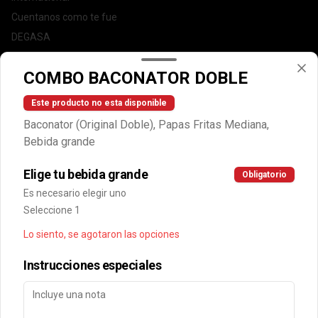
Cuentanos como te fue
DEGASA
Trabaja con nosotros
COMBO BACONATOR DOBLE
Escríbenos por WhatsApp: +56950183243
serviciocliente@wendys.cl
Este producto no esta disponible
Locales
Baconator (Original Doble), Papas Fritas Mediana,
Términos y condiciones
Bebida grande
Política de privacidad
Elige tu bebida grande
Obligatorio
Redes sociales
Es necesario elegir uno
Seleccione 1
Instagram
Lo siento, se agotaron las opciones
Facebook
Instrucciones especiales
Mi cuenta
Pedir