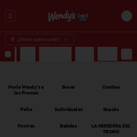
Abrir menu de navegación
Login
¿Dónde quieres pedir?
OMBOS
POLLO
INDIVIDUALES
SNACKS
BEBIDAS
Ponle Wendy's a
Boxes
Combos
las Promos
Pollo
Individuales
Snacks
Postres
Bebidas
LA HEREDERA DEL
TRONO