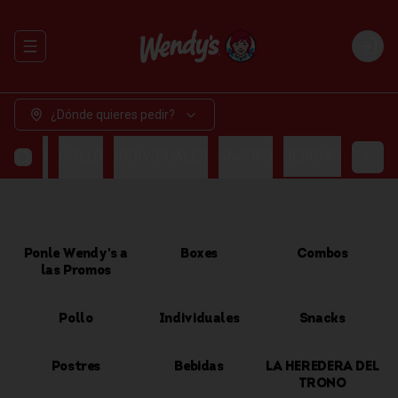
Abrir menu de navegación
Login
¿Dónde quieres pedir?
OMBOS
POLLO
INDIVIDUALES
SNACKS
BEBIDAS
Ponle Wendy's a
Boxes
Combos
las Promos
Pollo
Individuales
Snacks
Postres
Bebidas
LA HEREDERA DEL
TRONO