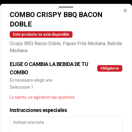
Cuentanos como te fue
COMBO CRISPY BBQ BACON
DEGASA
DOBLE
Trabaja con nosotros
Escríbenos por WhatsApp: +56950183243
Este producto no esta disponible
serviciocliente@wendys.cl
Crispy BBQ Bacon Doble, Papas Frita Mediana, Bebida
Locales
Mediana
Términos y condiciones
ELIGE O CAMBIA LA BEBIDA DE TU
Política de privacidad
Obligatorio
COMBO
Redes sociales
Es necesario elegir uno
Seleccione 1
Instagram
Lo siento, se agotaron las opciones
Facebook
Instrucciones especiales
Mi cuenta
Pedir