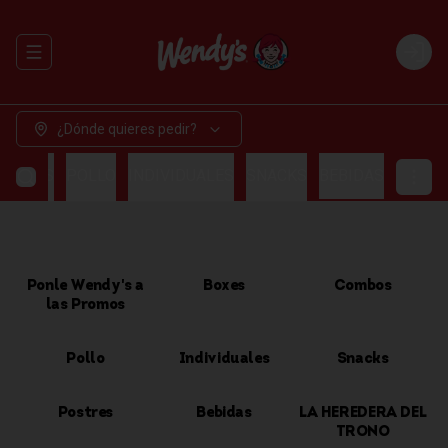
Abrir menu de navegación
Login
¿Dónde quieres pedir?
OMBOS
POLLO
INDIVIDUALES
SNACKS
BEBIDAS
Ponle Wendy's a
Boxes
Combos
las Promos
Pollo
Individuales
Snacks
Postres
Bebidas
LA HEREDERA DEL
TRONO