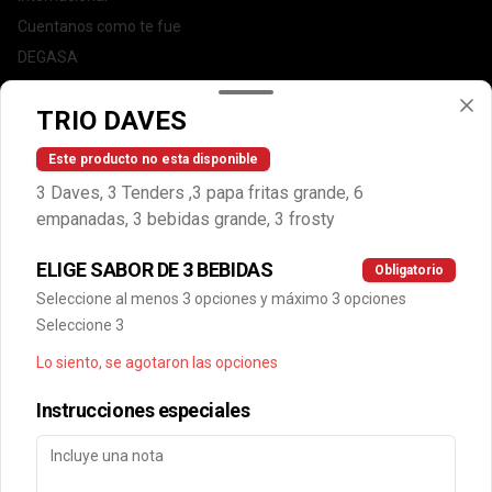
Cuentanos como te fue
DEGASA
Trabaja con nosotros
TRIO DAVES
Escríbenos por WhatsApp: +56950183243
serviciocliente@wendys.cl
Este producto no esta disponible
Locales
3 Daves, 3 Tenders ,3 papa fritas grande, 6
Términos y condiciones
empanadas, 3 bebidas grande, 3 frosty
Política de privacidad
ELIGE SABOR DE 3 BEBIDAS
Obligatorio
Redes sociales
Seleccione al menos 3 opciones y máximo 3 opciones
Seleccione 3
Instagram
Lo siento, se agotaron las opciones
Facebook
Instrucciones especiales
Mi cuenta
Pedir