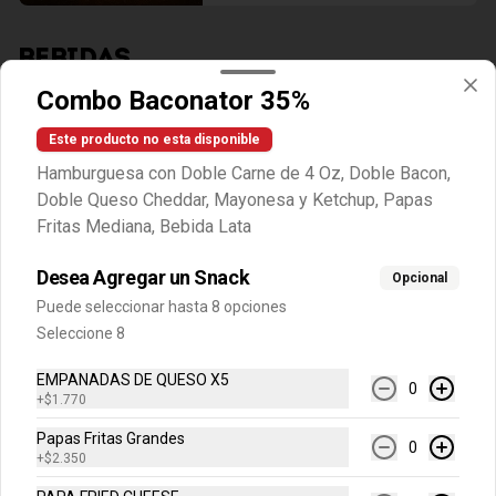
BEBIDAS
Combo Baconator 35%
Bebidas En Lata
Este producto no esta disponible
Elige tu Bebida en Lata
Hamburguesa con Doble Carne de 4 Oz, Doble Bacon,
Doble Queso Cheddar, Mayonesa y Ketchup, Papas
Fritas Mediana, Bebida Lata
$2.090
Desea Agregar un Snack
Opcional
Puede seleccionar hasta 8 opciones
Agua Mineral Con Gas
Seleccione 8
Agua Benedicto con Gas
EMPANADAS DE QUESO X5
0
+
$1.770
Papas Fritas Grandes
0
$1.990
+
$2.350