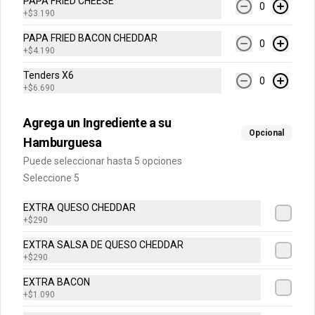
PAPA FRIED CHEESE
0
+
$3.190
Agua Mineral Sin Gas
Agua Benedicto sin Gas..
PAPA FRIED BACON CHEDDAR
0
+
$4.190
Tenders X6
0
+
$6.690
$1.990
Agrega un Ingrediente a su
Opcional
Hamburguesa
Puede seleccionar hasta 5 opciones
Seleccione 5
EXTRA QUESO CHEDDAR
+
$290
EXTRA SALSA DE QUESO CHEDDAR
+
$290
Conócenos
EXTRA BACON
+
$1.090
Internacional