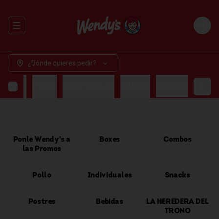
Abrir menu de navegación
Login
¿Dónde quieres pedir?
OMBOS
POLLO
INDIVIDUALES
SNACKS
BEBIDAS
Ponle Wendy's a
Boxes
Combos
las Promos
Pollo
Individuales
Snacks
Postres
Bebidas
LA HEREDERA DEL
TRONO