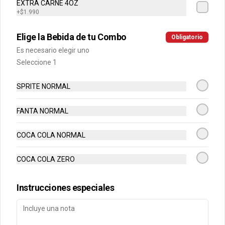
EXTRA CARNE 4OZ
Cuentanos como te fue
+
$1.990
DEGASA
Elige la Bebida de tu Combo
Obligatorio
Trabaja con nosotros
Es necesario elegir uno
Escríbenos por WhatsApp: +56950183243
Seleccione 1
serviciocliente@wendys.cl
Locales
SPRITE NORMAL
Términos y condiciones
Política de privacidad
FANTA NORMAL
Redes sociales
COCA COLA NORMAL
Instagram
COCA COLA ZERO
Facebook
Instrucciones especiales
Mi cuenta
Pedir