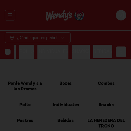
Abrir menu de navegación
Login
¿Dónde quieres pedir?
OMBOS
POLLO
INDIVIDUALES
SNACKS
BEBIDAS
Ponle Wendy's a
Boxes
Combos
las Promos
Pollo
Individuales
Snacks
Postres
Bebidas
LA HEREDERA DEL
TRONO