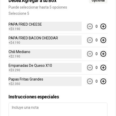
Desea Agregar a su Box
Opcional
Cuentanos como te fue
Puede seleccionar hasta 5 opciones
DEGASA
Seleccione 5
Trabaja con nosotros
PAPA FRIED CHEESE
0
Escríbenos por WhatsApp: +56950183243
+
$3.190
serviciocliente@wendys.cl
PAPA FRIED BACON CHEDDAR
0
Locales
+
$4.190
Términos y condiciones
Chili Mediano
0
+
$2.190
Política de privacidad
Empanadas De Queso X10
Redes sociales
0
+
$3.290
Papas Fritas Grandes
Instagram
0
+
$2.350
Facebook
Instrucciones especiales
Mi cuenta
Pedir