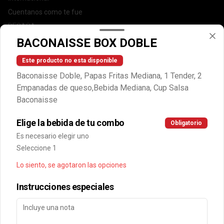
Cuentanos como te fue
DEGASA
Trabaja con nosotros
BACONAISSE BOX DOBLE
Escríbenos por WhatsApp: +56950183243
Este producto no esta disponible
serviciocliente@wendys.cl
Baconaisse Doble, Papas Fritas Mediana, 1 Tender, 2
Locales
Empanadas de queso,Bebida Mediana, Cup Salsa
Términos y condiciones
Baconaisse
Política de privacidad
Elige la bebida de tu combo
Obligatorio
Redes sociales
Es necesario elegir uno
Seleccione 1
Instagram
Lo siento, se agotaron las opciones
Facebook
Instrucciones especiales
Mi cuenta
Pedir