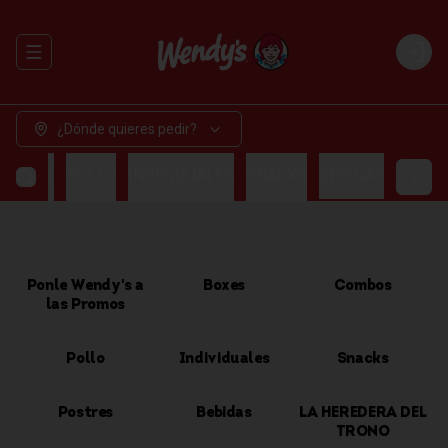
Abrir menu de navegación
Login
¿Dónde quieres pedir?
OMBOS
POLLO
INDIVIDUALES
SNACKS
BEBIDAS
Ponle Wendy's a
Boxes
Combos
las Promos
Pollo
Individuales
Snacks
Postres
Bebidas
LA HEREDERA DEL
TRONO