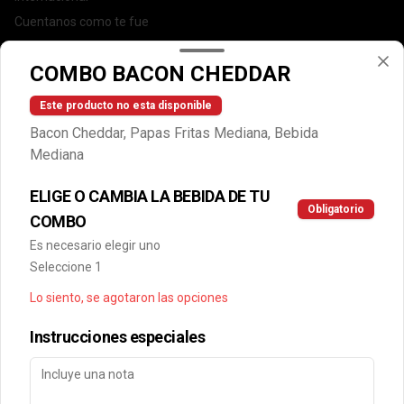
Cuentanos como te fue
DEGASA
COMBO BACON CHEDDAR
Trabaja con nosotros
Escríbenos por WhatsApp: +56950183243
Este producto no esta disponible
serviciocliente@wendys.cl
Bacon Cheddar, Papas Fritas Mediana, Bebida
Locales
Mediana
Términos y condiciones
ELIGE O CAMBIA LA BEBIDA DE TU
Política de privacidad
Obligatorio
COMBO
Redes sociales
Es necesario elegir uno
Seleccione 1
Instagram
Lo siento, se agotaron las opciones
Facebook
Instrucciones especiales
Mi cuenta
Pedir