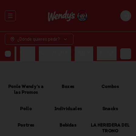
Abrir menu de navegación
Login
¿Dónde quieres pedir?
OMBOS
POLLO
INDIVIDUALES
SNACKS
BEBIDAS
Ponle Wendy's a
Boxes
Combos
las Promos
Pollo
Individuales
Snacks
Postres
Bebidas
LA HEREDERA DEL
TRONO