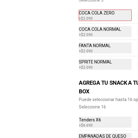
Bacon Cheddar Lovers, Papas 
Fritas Mediana, Bebida lata.
COCA COLA ZERO
+
$2.090
$8.690
COCA COLA NORMAL
+
$2.090
FANTA NORMAL
Combo Cheddar Melt
+
$2.090
Doble
SPRITE NORMAL
Hamburguesa con Doble Carne de 
4 Oz, Doble Queso Cheddar, Salsa 
+
$2.090
de Queso, pepinillos y Ketchup, 
Papas Fritas Mediana, Bebida Lata
$9.490
AGREGA TU SNACK A T
BOX
Puede seleccionar hasta 16 o
Combo Crispy BBQ Bacon
Seleccione 16
Hamburguesa con 1 Carne de 4 Oz, 
Queso Cheddar, Bacon, Cebolla 
Tenders X6
Crispy, Salsa BBQ, Papa Fritas 
Mediana, Bebida en Lata
+
$6.690
EMPANADAS DE QUESO
$8.990