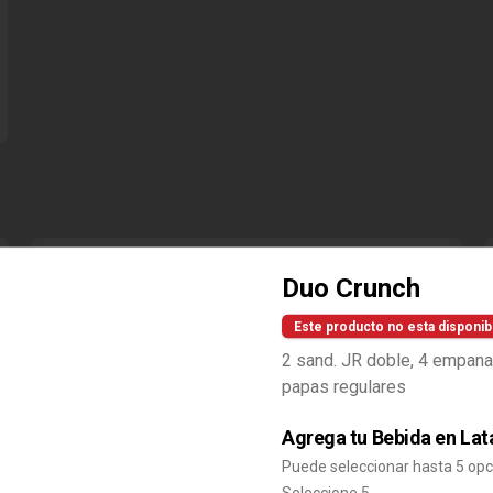
Combo Baconaisse Doble
Duo Crunch
Baconaisse Doble, Papa Frita 
Mediana, Bebida lata, Cup Salsa 
Baconaisse
Este producto no esta disponib
2 sand. JR doble, 4 empana
papas regulares
$10.990
Agrega tu Bebida en Lat
Combo Bacon Cheddar
Puede seleccionar hasta 5 op
Lovers
Seleccione 5