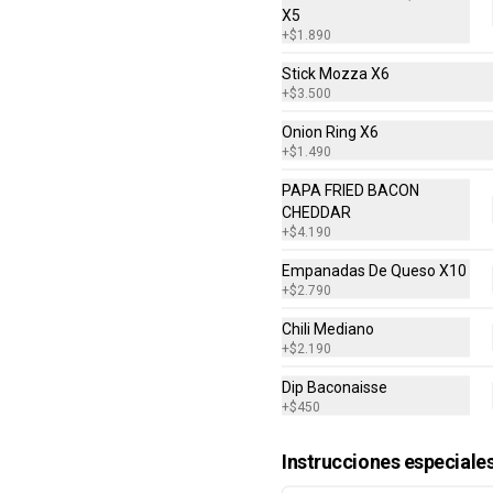
X5
+
$1.890
Stick Mozza X6
+
$3.500
Onion Ring X6
Combo Classic Chicken
+
$1.490
Club
PAPA FRIED BACON
Sandwich con Pechuga de Pollo, 
CHEDDAR
Bacon, Queso Cheddar, Mayonesa, 
Lechuga, Tomates, Papas Fritas 
+
$4.190
Mediana y Bebida Lata
$8.290
Empanadas De Queso X10
+
$2.790
Chili Mediano
+
$2.190
Dip Baconaisse
+
$450
Daves Doble
Hamburguesa con Doble Carne de 
4 Oz, Doble Queso Cheddar, 
Instrucciones especiale
Lechuga, Tomate, Pepinillos, 
Cebolla, Mayonesa, Ketchup