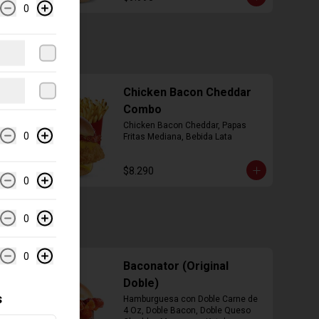
0
Chicken Bacon Cheddar
Combo
Chicken Bacon Cheddar, Papas 
0
Fritas Mediana, Bebida Lata
$8.290
0
0
0
Baconator (Original
Doble)
s
Hamburguesa con Doble Carne de 
4 Oz, Doble Bacon, Doble Queso 