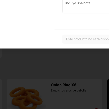
$6.890
Este producto no esta dispo
Onion Ring X6
Exquisitos aros de cebolla