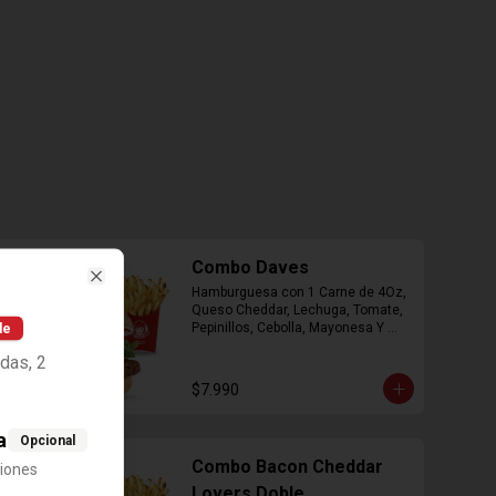
Combo Daves
Hamburguesa con 1 Carne de 4Oz, 
Close
Queso Cheddar, Lechuga, Tomate, 
le
Pepinillos, Cebolla, Mayonesa Y 
Ketchup, Papas Fritas Mediana, 
das, 2
Bebida Lata.
$7.990
a
Opcional
Combo Bacon Cheddar
ciones
Lovers Doble