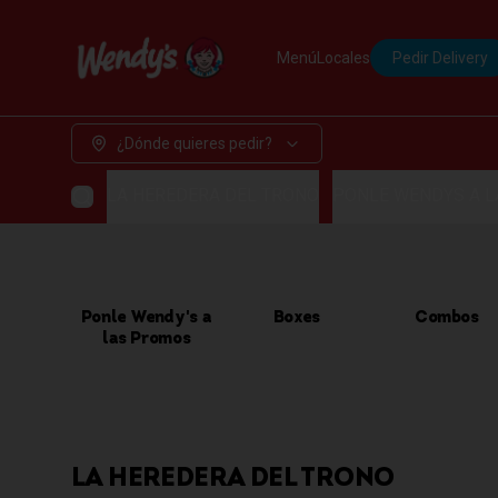
Menú
Locales
Pedir Delivery
¿Dónde quieres pedir?
LA HEREDERA DEL TRONO
PONLE WENDYS A 
Ponle Wendy's a
Boxes
Combos
las Promos
LA HEREDERA DEL TRONO