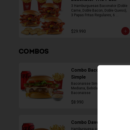
3 Hamburguesas Baconator (Doble 
Carne, Doble Bacon, Doble Queso), 
3 Papas Fritas Regulares, 6 
Empanada
$29.990
COMBOS
Combo Baconaisse
Simple
Baconaisse Simple, Papa Fritas 
Mediana, Bebida lata, Cup Salsa 
Baconaisse
$8.990
Combo Daves Doble
Hamburguesa con Doble Carne de 