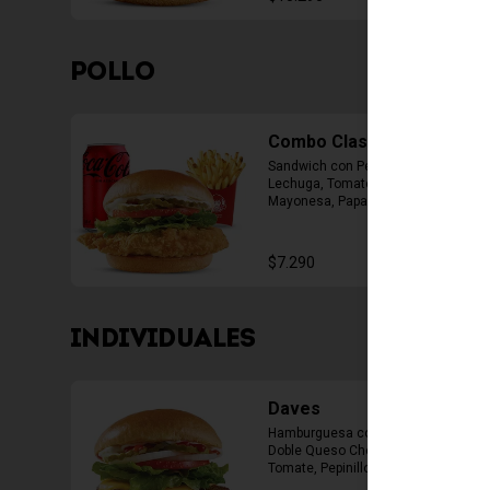
POLLO
Combo Classic Chicken
Sandwich con Pechuga Apanada, 
Lechuga, Tomate, Pepinillos y 
Mayonesa, Papas Fritas Mediana, 
Bebida Lata
$7.290
INDIVIDUALES
Daves
Hamburguesa con 1 Carne de 4 Oz, 
Doble Queso Cheddar, Lechuga, 
Tomate, Pepinillos, Cebolla, 
Mayonesa, Ketchup