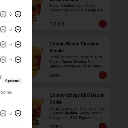
Bacon Cheddar Lovers Doble, 
Papas Fritas Mediana, Bebida lata.
0
$10.190
0
Combo Bacon Cheddar
0
Simple
Hamburguesa con Carne de 4 Oz, 
0
Bacon, Queso Cheddar, Salsa de 
Queso y Mayonesa, Papas Fritas 
Mediana, Bebida Lata
$8.990
U
Opcional
pciones
Combo Crispy BBQ Bacon
Doble
Hamburguesa con 2 Carne de 4 Oz, 
0
2 Queso Cheddar, Bacon, Cebolla 
Crispy, salsa BBQ, Papa Mediana, 
Bebida en  Lata
$9.990