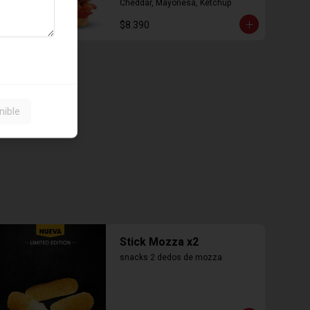
Cheddar, Mayonesa, Ketchup
$8.390
nible
Stick Mozza x2
snacks 2 dedos de mozza