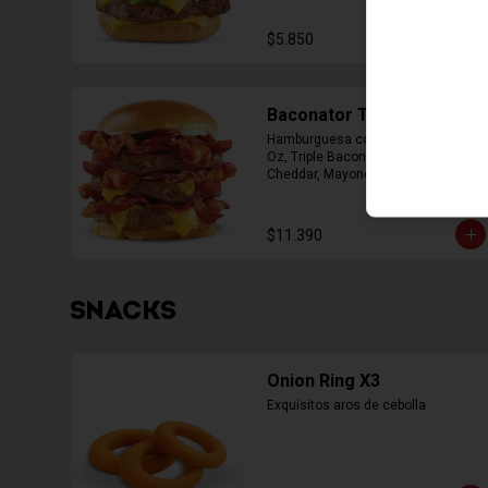
$5.850
Baconator Triple
Hamburguesa con Triple Carne de 4 
Oz, Triple Bacon, Triple Queso 
Cheddar, Mayonesa, Ketchup
$11.390
SNACKS
Onion Ring X3
Exquisitos aros de cebolla