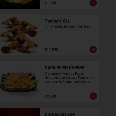
$1.290
Tenders X12
12 Tenders(Filetillos), 2 Dip BBQ
$11.890
PAPA FRIED CHEESE
Crujientes y Frescas Papas 
Naturales con Corteza Finamente 
Cortadas Bañadas con Salsa de 
Queso Cheddar
$3.190
Dip Baconaisse