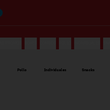
LAS PROMOS
BOXES
COMBOS
POLLO
INDIVIDUALES
SN
Pollo
Individuales
Snacks