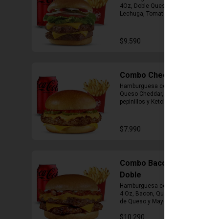
4Oz, Doble Queso Cheddar, 
Lechuga, Tomate, Pepinillos, 
Cebolla, Mayonesa y Ketchup, 
Papas Fritas Mediana, Bebida Lata
$9.590
Combo Cheddar Melt
Hamburguesa con 1 Carne de 4 Oz, 
Queso Cheddar, Salsa de Queso, 
pepinillos y Ketchup, Papas Fritas 
Mediana, Bebida Lata.
$7.990
Combo Bacon Cheddar
Doble
Hamburguesa con Doble Carne de 
4 Oz, Bacon, Queso Cheddar, Salsa 
de Queso y Mayonesa, Papas Fritas 
Mediana, Bebida Lata
$10.290