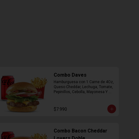
Combo Daves
Hamburguesa con 1 Carne de 4Oz, 
Queso Cheddar, Lechuga, Tomate, 
Pepinillos, Cebolla, Mayonesa Y 
Ketchup, Papas Fritas Mediana, 
Bebida Lata.
$7.990
Combo Bacon Cheddar
Lovers Doble