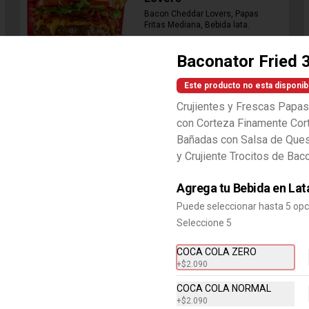
Bacon Cheddar Lovers, Papas 
Fritas Mediana, Bebida lata.
Baconator Fried 
$8.690
Este producto no esta disponib
Combo Cheddar Melt
Crujientes y Frescas Papas
Doble
con Corteza Finamente Cor
Bañadas con Salsa de Que
Hamburguesa con Doble Carne de 
4 Oz, Doble Queso Cheddar, Salsa 
y Crujiente Trocitos de Bac
de Queso, pepinillos y Ketchup, 
Papas Fritas Mediana, Bebida Lata
$9.490
Agrega tu Bebida en Lat
Puede seleccionar hasta 5 op
Seleccione 5
Combo Crispy BBQ Bacon
Hamburguesa con 1 Carne de 4 Oz, 
COCA COLA ZERO
Queso Cheddar, Bacon, Cebolla 
+
$2.090
Crispy, Salsa BBQ, Papa Fritas 
Mediana, Bebida en Lata
COCA COLA NORMAL
+
$2.090
$8.990