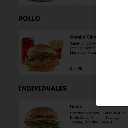
POLLO
Combo Classic Chicken
Sandwich con Pechuga Apanada, 
Lechuga, Tomate, Pepinillos y 
Mayonesa, Papas Fritas Mediana, 
Bebida Lata
$7.290
INDIVIDUALES
Daves
Hamburguesa con 1 Carne de 4 Oz, 
Doble Queso Cheddar, Lechuga, 
Tomate, Pepinillos, Cebolla, 
Mayonesa, Ketchup