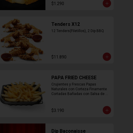
$1.290
Tenders X12
12 Tenders(Filetillos), 2 Dip BBQ
$11.890
PAPA FRIED CHEESE
Crujientes y Frescas Papas 
Naturales con Corteza Finamente 
Cortadas Bañadas con Salsa de 
Queso Cheddar
$3.190
Dip Baconaisse