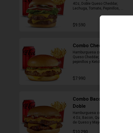
4Oz, Doble Queso Cheddar, 
Lechuga, Tomate, Pepinillos, 
Cebolla, Mayonesa y Ketchup, 
Papas Fritas Mediana, Bebida Lata
$9.590
Combo Cheddar Melt
Hamburguesa con 1 Carne de 4 Oz, 
Queso Cheddar, Salsa de Queso, 
pepinillos y Ketchup, Papas Fritas 
Mediana, Bebida Lata.
$7.990
Combo Bacon Cheddar
Doble
Hamburguesa con Doble Carne de 
4 Oz, Bacon, Queso Cheddar, Salsa 
de Queso y Mayonesa, Papas Fritas 
Mediana, Bebida Lata
$10.290