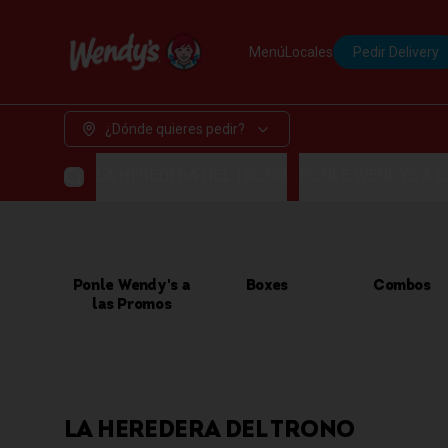
Menú
Locales
Pedir Delivery
¿Dónde quieres pedir?
LA HEREDERA DEL TRONO
PONLE WENDYS A 
Ponle Wendy's a
Boxes
Combos
las Promos
LA HEREDERA DEL TRONO