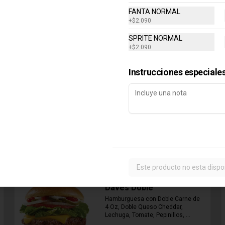
FANTA NORMAL
+
$2.090
SPRITE NORMAL
+
$2.090
Combo Classic Chicken
Instrucciones especiale
Club
Sandwich con Pechuga de Pollo, 
Bacon, Queso Cheddar, Mayonesa, 
Lechuga, Tomates, Papas Fritas 
Mediana y Bebida Lata
$8.290
Este producto no esta dispo
Daves Doble
Hamburguesa con Doble Carne de 
4 Oz, Doble Queso Cheddar, 
Lechuga, Tomate, Pepinillos, 
Cebolla, Mayonesa, Ketchup