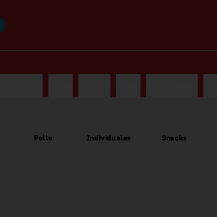
LAS PROMOS
BOXES
COMBOS
POLLO
INDIVIDUALES
SN
Pollo
Individuales
Snacks