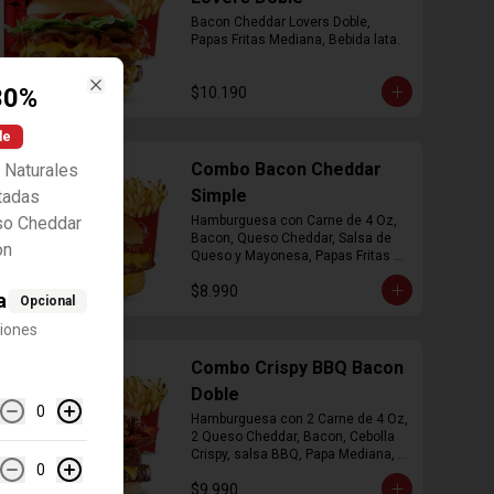
Bacon Cheddar Lovers Doble, 
Papas Fritas Mediana, Bebida lata.
30%
$10.190
Close
le
Combo Bacon Cheddar
 Naturales
Simple
tadas
so Cheddar
Hamburguesa con Carne de 4 Oz, 
Bacon, Queso Cheddar, Salsa de 
on
Queso y Mayonesa, Papas Fritas 
Mediana, Bebida Lata
$8.990
a
Opcional
ciones
Combo Crispy BBQ Bacon
Doble
0
Hamburguesa con 2 Carne de 4 Oz, 
2 Queso Cheddar, Bacon, Cebolla 
Crispy, salsa BBQ, Papa Mediana, 
0
Bebida en  Lata
$9.990