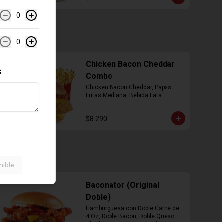
0
0
Chicken Bacon Cheddar
s
Combo
Chicken Bacon Cheddar, Papas 
Fritas Mediana, Bebida Lata
$8.290
nible
Baconator (Original
Doble)
Hamburguesa con Doble Carne de 
4 Oz, Doble Bacon, Doble Queso 