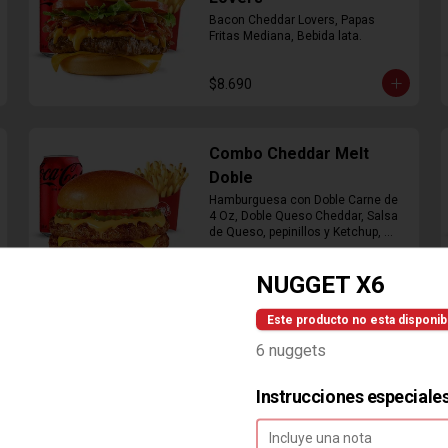
Bacon Cheddar Lovers, Papas 
Fritas Mediana, Bebida lata.
$8.690
Combo Cheddar Melt
Doble
Hamburguesa con Doble Carne de 
4 Oz, Doble Queso Cheddar, Salsa 
de Queso, pepinillos y Ketchup, 
Papas Fritas Mediana, Bebida Lata
$9.490
NUGGET X6
Este producto no esta disponib
Combo Crispy BBQ Bacon
6 nuggets
Hamburguesa con 1 Carne de 4 Oz, 
Queso Cheddar, Bacon, Cebolla 
Crispy, Salsa BBQ, Papa Fritas 
Instrucciones especiale
Mediana, Bebida en Lata
$8.990