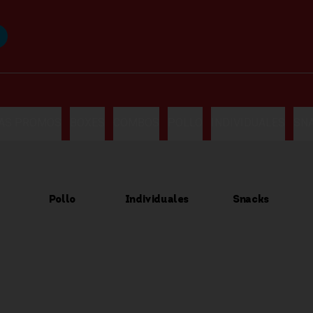
LAS PROMOS
BOXES
COMBOS
POLLO
INDIVIDUALES
SN
Pollo
Individuales
Snacks