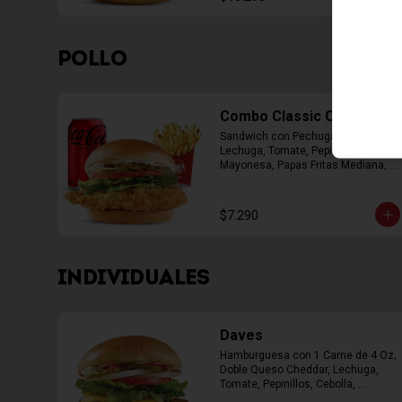
POLLO
Combo Classic Chicken
Sandwich con Pechuga Apanada, 
Lechuga, Tomate, Pepinillos y 
Mayonesa, Papas Fritas Mediana, 
Bebida Lata
$7.290
INDIVIDUALES
Daves
Hamburguesa con 1 Carne de 4 Oz, 
Doble Queso Cheddar, Lechuga, 
Tomate, Pepinillos, Cebolla, 
Mayonesa, Ketchup