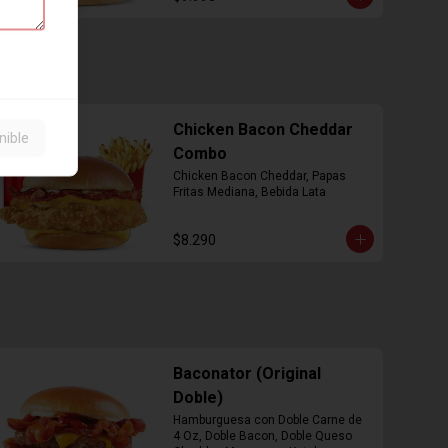
Chicken Bacon Cheddar
nible
Combo
Chicken Bacon Cheddar, Papas 
Fritas Mediana, Bebida Lata
$8.290
Baconator (Original
Doble)
Hamburguesa con Doble Carne de 
4 Oz, Doble Bacon, Doble Queso 