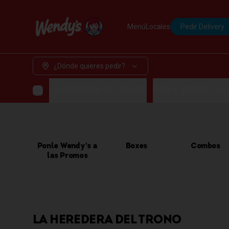
Menú
Locales
Pedir Delivery
¿Dónde quieres pedir?
LA HEREDERA DEL TRONO
PONLE WENDYS A 
Ponle Wendy's a
Boxes
Combos
las Promos
LA HEREDERA DEL TRONO