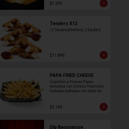
$1.290
Tenders X12
12 Tenders(Filetillos), 2 Dip BBQ
$11.890
PAPA FRIED CHEESE
Crujientes y Frescas Papas 
Naturales con Corteza Finamente 
Cortadas Bañadas con Salsa de 
Queso Cheddar
$3.190
Dip Baconaisse