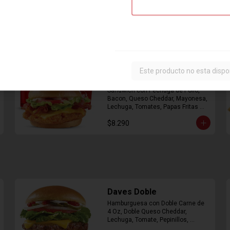
Combo Classic Chicken
Este producto no esta dispo
Club
Sandwich con Pechuga de Pollo, 
Bacon, Queso Cheddar, Mayonesa, 
Lechuga, Tomates, Papas Fritas 
Mediana y Bebida Lata
$8.290
Daves Doble
Hamburguesa con Doble Carne de 
4 Oz, Doble Queso Cheddar, 
Lechuga, Tomate, Pepinillos, 
Cebolla, Mayonesa, Ketchup