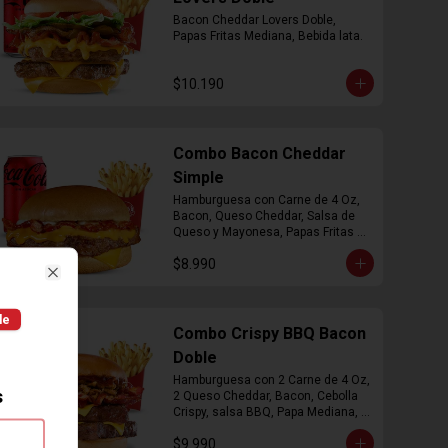
Bacon Cheddar Lovers Doble, 
Papas Fritas Mediana, Bebida lata.
$10.190
Combo Bacon Cheddar
Simple
Hamburguesa con Carne de 4 Oz, 
Bacon, Queso Cheddar, Salsa de 
Queso y Mayonesa, Papas Fritas 
Mediana, Bebida Lata
$8.990
Close
le
Combo Crispy BBQ Bacon
Doble
Hamburguesa con 2 Carne de 4 Oz, 
s
2 Queso Cheddar, Bacon, Cebolla 
Crispy, salsa BBQ, Papa Mediana, 
Bebida en  Lata
$9.990