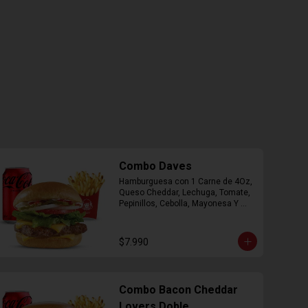
Combo Daves
Hamburguesa con 1 Carne de 4Oz, 
Queso Cheddar, Lechuga, Tomate, 
Pepinillos, Cebolla, Mayonesa Y 
Ketchup, Papas Fritas Mediana, 
Bebida Lata.
$7.990
Combo Bacon Cheddar
Lovers Doble