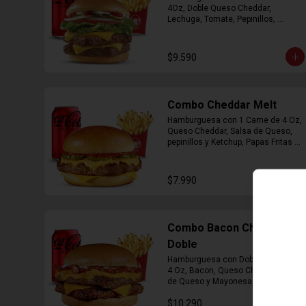
4Oz, Doble Queso Cheddar, 
Lechuga, Tomate, Pepinillos, 
Cebolla, Mayonesa y Ketchup, 
Papas Fritas Mediana, Bebida Lata
$9.590
Combo Cheddar Melt
Hamburguesa con 1 Carne de 4 Oz, 
Queso Cheddar, Salsa de Queso, 
pepinillos y Ketchup, Papas Fritas 
Mediana, Bebida Lata.
$7.990
Combo Bacon Cheddar
Doble
Hamburguesa con Doble Carne de 
4 Oz, Bacon, Queso Cheddar, Salsa 
de Queso y Mayonesa, Papas Fritas 
Mediana, Bebida Lata
$10.290