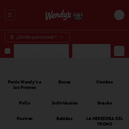
Abrir menu de navegación
Login
¿Dónde quieres pedir?
LA HEREDERA DEL TRONO
PONLE WENDYS A LAS P
Ponle Wendy's a
Boxes
Combos
las Promos
Pollo
Individuales
Snacks
Postres
Bebidas
LA HEREDERA DEL
TRONO