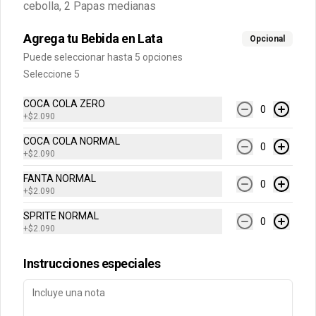
cebolla, 2 Papas medianas
Cuentanos como te fue
DEGASA
Agrega tu Bebida en Lata
Opcional
Trabaja con nosotros
Puede seleccionar hasta 5 opciones
Seleccione 5
Escríbenos por WhatsApp: +56950183243
serviciocliente@wendys.cl
COCA COLA ZERO
0
Locales
+
$2.090
Términos y condiciones
COCA COLA NORMAL
0
+
$2.090
Política de privacidad
FANTA NORMAL
Redes sociales
0
+
$2.090
SPRITE NORMAL
Instagram
0
+
$2.090
Facebook
Instrucciones especiales
Mi cuenta
Pedir