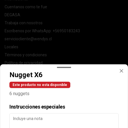
Cuentanos como te fue
DEGASA
Trabaja con nosotros
Escríbenos por WhatsApp: +56950183243
serviciocliente@wendys.cl
Locales
Términos y condiciones
Política de privacidad
Nugget X6
Redes sociales
Este producto no esta disponible
Instagram
6 nuggets
Facebook
Instrucciones especiales
Mi cuenta
Pedir