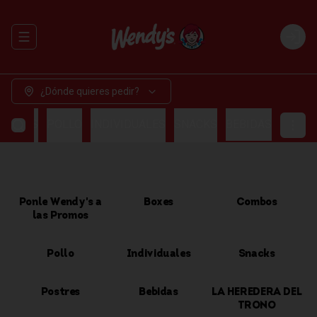
Abrir menu de navegación
Login
¿Dónde quieres pedir?
OMBOS
POLLO
INDIVIDUALES
SNACKS
BEBIDAS
Ponle Wendy's a
Boxes
Combos
las Promos
Pollo
Individuales
Snacks
Postres
Bebidas
LA HEREDERA DEL
TRONO