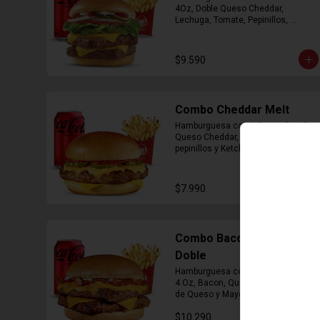
4Oz, Doble Queso Cheddar, 
Lechuga, Tomate, Pepinillos, 
Cebolla, Mayonesa y Ketchup, 
Papas Fritas Mediana, Bebida Lata
$9.590
Combo Cheddar Melt
Hamburguesa con 1 Carne de 4 Oz, 
Queso Cheddar, Salsa de Queso, 
pepinillos y Ketchup, Papas Fritas 
Mediana, Bebida Lata.
$7.990
Combo Bacon Cheddar
Doble
Hamburguesa con Doble Carne de 
4 Oz, Bacon, Queso Cheddar, Salsa 
de Queso y Mayonesa, Papas Fritas 
Mediana, Bebida Lata
$10.290