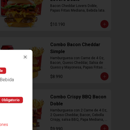
Bacon Cheddar Lovers Doble, 
Papas Fritas Mediana, Bebida lata.
$10.190
Combo Bacon Cheddar
Simple
Hamburguesa con Carne de 4 Oz, 
Close
Bacon, Queso Cheddar, Salsa de 
Queso y Mayonesa, Papas Fritas 
le
Mediana, Bebida Lata
$8.990
 Bebida
Combo Crispy BBQ Bacon
Obligatorio
Doble
Hamburguesa con 2 Carne de 4 Oz, 
2 Queso Cheddar, Bacon, Cebolla 
Crispy, salsa BBQ, Papa Mediana, 
iones
Bebida en  Lata
$9.990