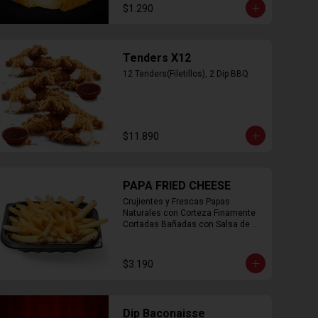
$1.290
Tenders X12
12 Tenders(Filetillos), 2 Dip BBQ
$11.890
PAPA FRIED CHEESE
Crujientes y Frescas Papas 
Naturales con Corteza Finamente 
Cortadas Bañadas con Salsa de 
Queso Cheddar
$3.190
Dip Baconaisse