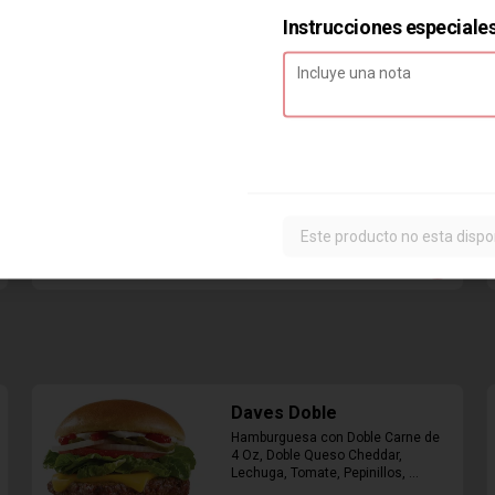
Instrucciones especiale
Combo Classic Chicken
Club
Sandwich con Pechuga de Pollo, 
Bacon, Queso Cheddar, Mayonesa, 
Lechuga, Tomates, Papas Fritas 
Este producto no esta dispo
Mediana y Bebida Lata
$8.290
Daves Doble
Hamburguesa con Doble Carne de 
4 Oz, Doble Queso Cheddar, 
Lechuga, Tomate, Pepinillos, 
Cebolla, Mayonesa, Ketchup