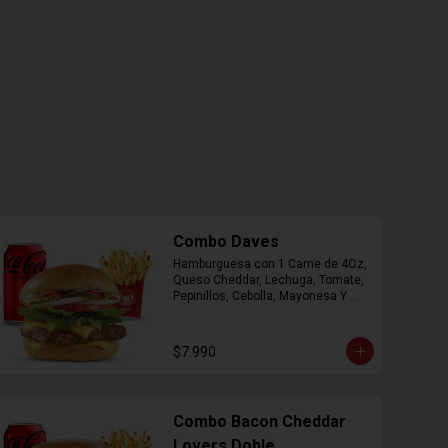
Combo Daves
Hamburguesa con 1 Carne de 4Oz, 
Queso Cheddar, Lechuga, Tomate, 
Pepinillos, Cebolla, Mayonesa Y 
Ketchup, Papas Fritas Mediana, 
Bebida Lata.
$7.990
Combo Bacon Cheddar
Lovers Doble