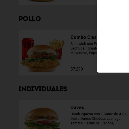
POLLO
Combo Classic Chicken
Sandwich con Pechuga Apanada, 
Lechuga, Tomate, Pepinillos y 
Mayonesa, Papas Fritas Mediana, 
Bebida Lata
$7.290
INDIVIDUALES
Daves
Hamburguesa con 1 Carne de 4 Oz, 
Doble Queso Cheddar, Lechuga, 
Tomate, Pepinillos, Cebolla, 
Mayonesa, Ketchup