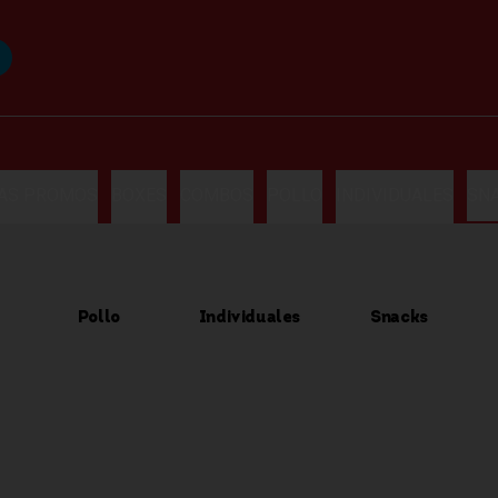
LAS PROMOS
BOXES
COMBOS
POLLO
INDIVIDUALES
SN
Pollo
Individuales
Snacks