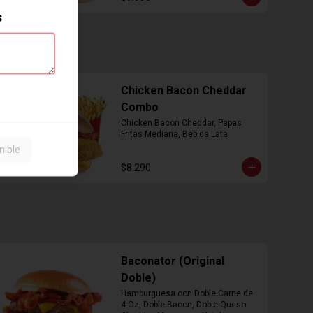
s
Chicken Bacon Cheddar
Combo
Chicken Bacon Cheddar, Papas 
Fritas Mediana, Bebida Lata
nible
$8.290
Baconator (Original
Doble)
Hamburguesa con Doble Carne de 
4 Oz, Doble Bacon, Doble Queso 