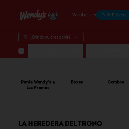
Menú
Locales
Pedir Delivery
¿Dónde quieres pedir?
LA HEREDERA DEL TRONO
PONLE WENDYS A 
Ponle Wendy's a
Boxes
Combos
las Promos
LA HEREDERA DEL TRONO