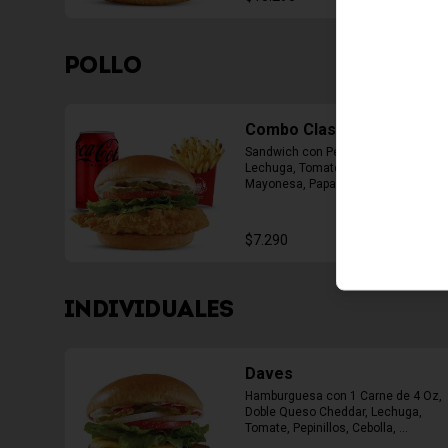
POLLO
Combo Classic Chicken
Sandwich con Pechuga Apanada, 
Lechuga, Tomate, Pepinillos y 
Mayonesa, Papas Fritas Mediana, 
Bebida Lata
$7.290
INDIVIDUALES
Daves
Hamburguesa con 1 Carne de 4 Oz, 
Doble Queso Cheddar, Lechuga, 
Tomate, Pepinillos, Cebolla, 
Mayonesa, Ketchup