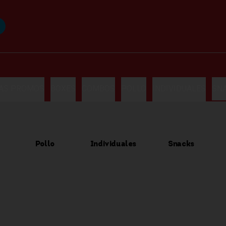
LAS PROMOS
BOXES
COMBOS
POLLO
INDIVIDUALES
SN
Pollo
Individuales
Snacks