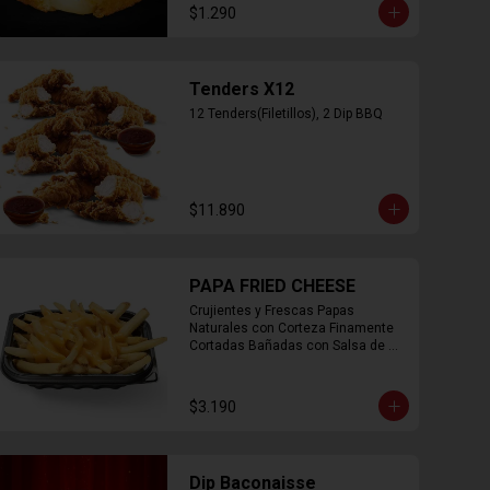
$1.290
Tenders X12
12 Tenders(Filetillos), 2 Dip BBQ
$11.890
PAPA FRIED CHEESE
Crujientes y Frescas Papas 
Naturales con Corteza Finamente 
Cortadas Bañadas con Salsa de 
Queso Cheddar
$3.190
Dip Baconaisse