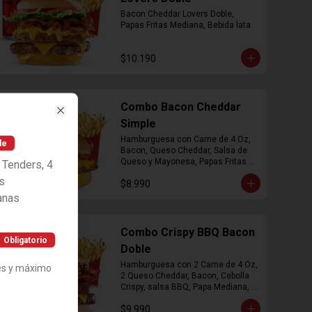
Bacon Cheddar Lovers Doble, 
Papas Fritas Mediana, Bebida lata.
$10.190
Combo Bacon Cheddar
Close
Simple
Hamburguesa con Carne de 4 Oz, 
le
Bacon, Queso Cheddar, Salsa de 
Queso y Mayonesa, Papas Fritas 
 Tenders, 4
Mediana, Bebida Lata
s
$8.990
anas
Combo Crispy BBQ Bacon
Obligatorio
Doble
Hamburguesa con 2 Carne de 4 Oz, 
es y máximo
2 Queso Cheddar, Bacon, Cebolla 
Crispy, salsa BBQ, Papa Mediana, 
Bebida en  Lata
$9.990