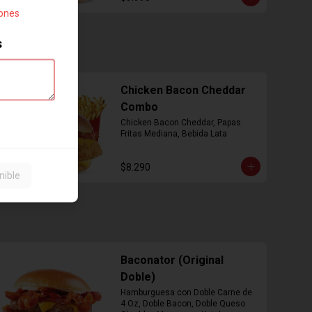
iones
s
Chicken Bacon Cheddar
Combo
Chicken Bacon Cheddar, Papas 
Fritas Mediana, Bebida Lata
$8.290
nible
Baconator (Original
Doble)
Hamburguesa con Doble Carne de 
4 Oz, Doble Bacon, Doble Queso 