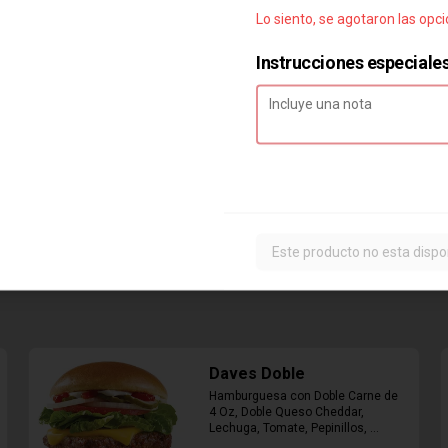
Lo siento, se agotaron las opc
Instrucciones especiale
Combo Classic Chicken
Club
Sandwich con Pechuga de Pollo, 
Bacon, Queso Cheddar, Mayonesa, 
Lechuga, Tomates, Papas Fritas 
Mediana y Bebida Lata
$8.290
Este producto no esta dispo
Daves Doble
Hamburguesa con Doble Carne de 
4 Oz, Doble Queso Cheddar, 
Lechuga, Tomate, Pepinillos, 
Cebolla, Mayonesa, Ketchup