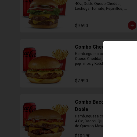
4Oz, Doble Queso Cheddar, 
Lechuga, Tomate, Pepinillos, 
Cebolla, Mayonesa y Ketchup, 
Papas Fritas Mediana, Bebida Lata
$9.590
Combo Cheddar Melt
Hamburguesa con 1 Carne de 4 Oz, 
Queso Cheddar, Salsa de Queso, 
pepinillos y Ketchup, Papas Fritas 
Mediana, Bebida Lata.
$7.990
Combo Bacon Cheddar
Doble
Hamburguesa con Doble Carne de 
4 Oz, Bacon, Queso Cheddar, Salsa 
de Queso y Mayonesa, Papas Fritas 
Mediana, Bebida Lata
$10.290