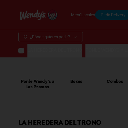
Menú
Locales
Pedir Delivery
¿Dónde quieres pedir?
LA HEREDERA DEL TRONO
PONLE WENDYS A 
Ponle Wendy's a
Boxes
Combos
las Promos
LA HEREDERA DEL TRONO