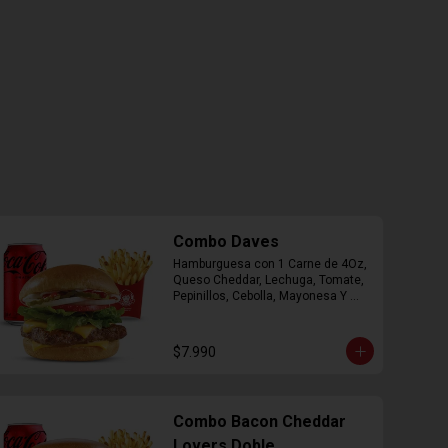
Combo Daves
Hamburguesa con 1 Carne de 4Oz, 
Queso Cheddar, Lechuga, Tomate, 
Pepinillos, Cebolla, Mayonesa Y 
Ketchup, Papas Fritas Mediana, 
Bebida Lata.
$7.990
Combo Bacon Cheddar
Lovers Doble