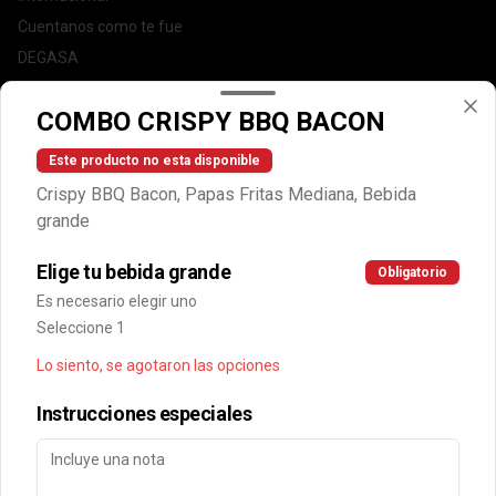
Cuentanos como te fue
DEGASA
Trabaja con nosotros
COMBO CRISPY BBQ BACON
Escríbenos por WhatsApp: +56950183243
serviciocliente@wendys.cl
Este producto no esta disponible
Locales
Crispy BBQ Bacon, Papas Fritas Mediana, Bebida
Términos y condiciones
grande
Política de privacidad
Elige tu bebida grande
Obligatorio
Redes sociales
Es necesario elegir uno
Seleccione 1
Instagram
Lo siento, se agotaron las opciones
Facebook
Instrucciones especiales
Mi cuenta
Pedir