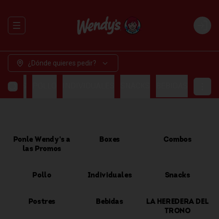
Abrir menu de navegación
Login
¿Dónde quieres pedir?
OMBOS
POLLO
INDIVIDUALES
SNACKS
BEBIDAS
Ponle Wendy's a
Boxes
Combos
las Promos
Pollo
Individuales
Snacks
Postres
Bebidas
LA HEREDERA DEL
TRONO