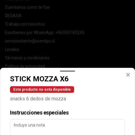
Cuentanos como te fue
DEGASA
Trabaja con nosotros
Escríbenos por WhatsApp: +56950183243
serviciocliente@wendys.cl
Locales
Términos y condiciones
Política de privacidad
STICK MOZZA X6
Redes sociales
Este producto no esta disponible
Instagram
snacks 6 dedos de mozza
Facebook
Instrucciones especiales
Mi cuenta
Pedir