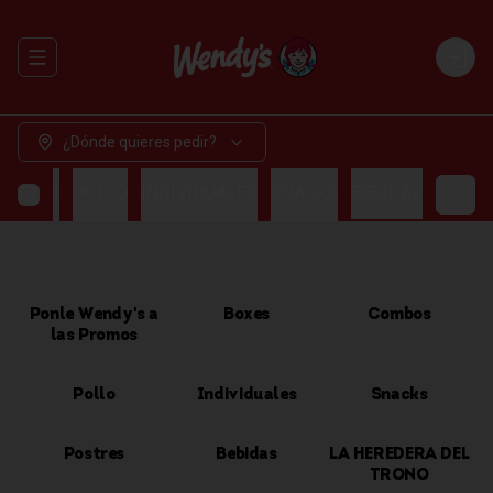
Abrir menu de navegación
Login
¿Dónde quieres pedir?
OMBOS
POLLO
INDIVIDUALES
SNACKS
BEBIDAS
Ponle Wendy's a
Boxes
Combos
las Promos
Pollo
Individuales
Snacks
Postres
Bebidas
LA HEREDERA DEL
TRONO