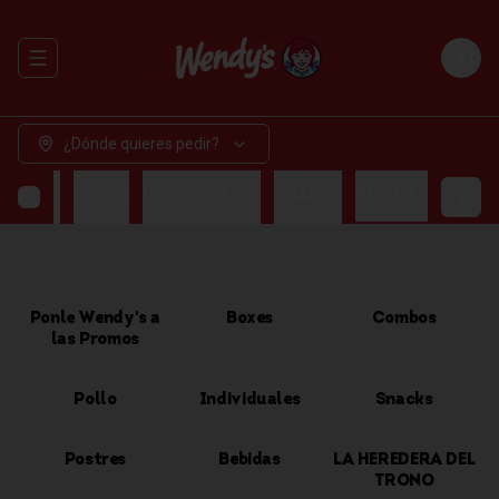
Abrir menu de navegación
Login
¿Dónde quieres pedir?
OMBOS
POLLO
INDIVIDUALES
SNACKS
BEBIDAS
Ponle Wendy's a
Boxes
Combos
las Promos
Pollo
Individuales
Snacks
Postres
Bebidas
LA HEREDERA DEL
TRONO