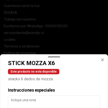
Cuentanos como te fue
DEGASA
Trabaja con nosotros
Escríbenos por WhatsApp: +56950183243
serviciocliente@wendys.cl
Locales
Términos y condiciones
Política de privacidad
STICK MOZZA X6
Redes sociales
Este producto no esta disponible
Instagram
snacks 6 dedos de mozza
Facebook
Instrucciones especiales
Mi cuenta
Pedir