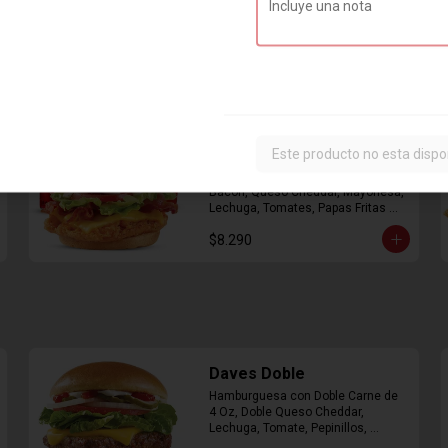
Combo Classic Chicken
Club
Este producto no esta dispo
Sandwich con Pechuga de Pollo, 
Bacon, Queso Cheddar, Mayonesa, 
Lechuga, Tomates, Papas Fritas 
Mediana y Bebida Lata
$8.290
Daves Doble
Hamburguesa con Doble Carne de 
4 Oz, Doble Queso Cheddar, 
Lechuga, Tomate, Pepinillos, 
Cebolla, Mayonesa, Ketchup