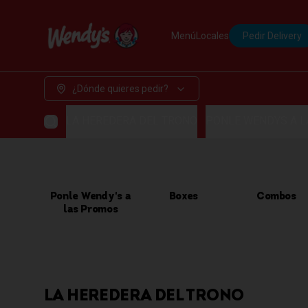
Menú
Locales
Pedir Delivery
¿Dónde quieres pedir?
LA HEREDERA DEL TRONO
PONLE WENDYS A 
Ponle Wendy's a
Boxes
Combos
las Promos
LA HEREDERA DEL TRONO