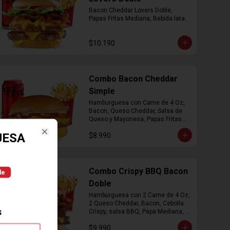
Bacon Cheddar Lovers Doble, 
Papas Fritas Mediana, Bebida lata.
$10.190
Combo Bacon Cheddar
Simple
Hamburguesa con Carne de 4 Oz, 
Bacon, Queso Cheddar, Salsa de 
Queso y Mayonesa, Papas Fritas 
Mediana, Bebida Lata
UESA
$8.990
Close
Combo Crispy BBQ Bacon
le
Doble
Hamburguesa con 2 Carne de 4 Oz, 
2 Queso Cheddar, Bacon, Cebolla 
s
Crispy, salsa BBQ, Papa Mediana, 
Bebida en  Lata
$9.990