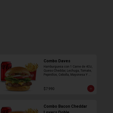
Combo Daves
Hamburguesa con 1 Carne de 4Oz, 
Queso Cheddar, Lechuga, Tomate, 
Pepinillos, Cebolla, Mayonesa Y 
Ketchup, Papas Fritas Mediana, 
Bebida Lata.
$7.990
Combo Bacon Cheddar
Lovers Doble