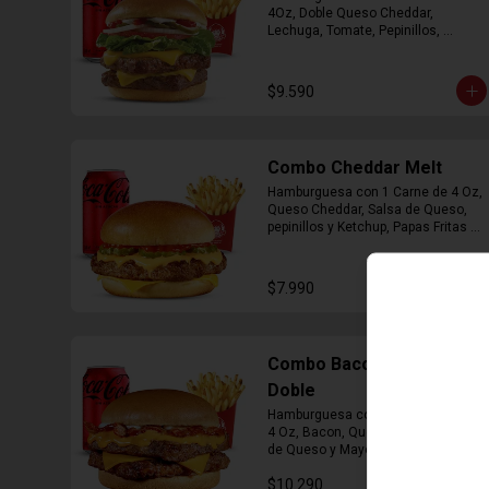
4Oz, Doble Queso Cheddar, 
Lechuga, Tomate, Pepinillos, 
Cebolla, Mayonesa y Ketchup, 
Papas Fritas Mediana, Bebida Lata
$9.590
Combo Cheddar Melt
Hamburguesa con 1 Carne de 4 Oz, 
Queso Cheddar, Salsa de Queso, 
pepinillos y Ketchup, Papas Fritas 
Mediana, Bebida Lata.
$7.990
Combo Bacon Cheddar
Doble
Hamburguesa con Doble Carne de 
4 Oz, Bacon, Queso Cheddar, Salsa 
de Queso y Mayonesa, Papas Fritas 
Mediana, Bebida Lata
$10.290