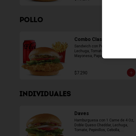
POLLO
Combo Classic Chicken
Sandwich con Pechuga Apanada, 
Lechuga, Tomate, Pepinillos y 
Mayonesa, Papas Fritas Mediana, 
Bebida Lata
$7.290
INDIVIDUALES
Daves
Hamburguesa con 1 Carne de 4 Oz, 
Doble Queso Cheddar, Lechuga, 
Tomate, Pepinillos, Cebolla, 
Mayonesa, Ketchup