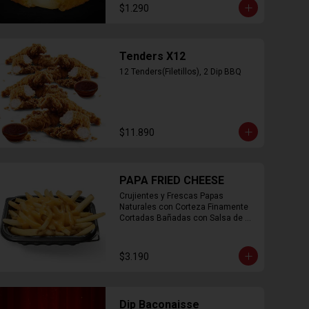
$1.290
Tenders X12
12 Tenders(Filetillos), 2 Dip BBQ
$11.890
PAPA FRIED CHEESE
Crujientes y Frescas Papas 
Naturales con Corteza Finamente 
Cortadas Bañadas con Salsa de 
Queso Cheddar
$3.190
Dip Baconaisse