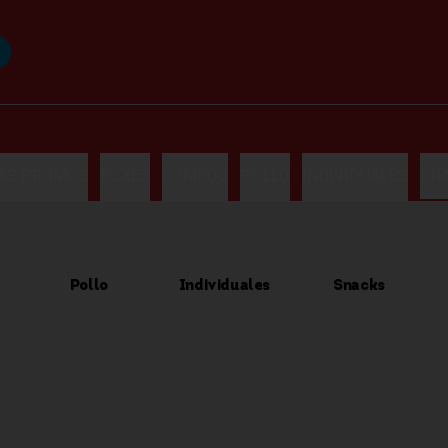
LAS PROMOS
BOXES
COMBOS
POLLO
INDIVIDUALES
SN
Pollo
Individuales
Snacks