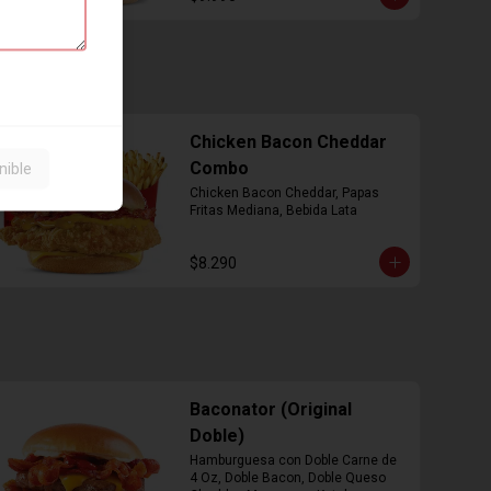
Chicken Bacon Cheddar
Combo
nible
Chicken Bacon Cheddar, Papas 
Fritas Mediana, Bebida Lata
$8.290
Baconator (Original
Doble)
Hamburguesa con Doble Carne de 
4 Oz, Doble Bacon, Doble Queso 