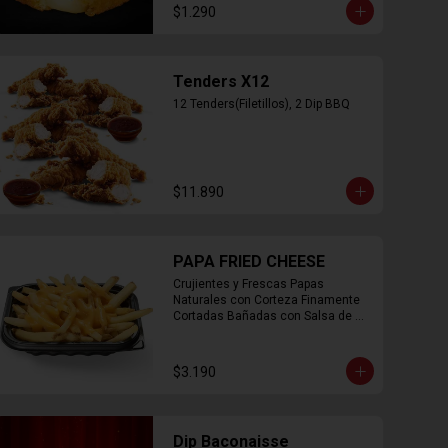
$1.290
Tenders X12
12 Tenders(Filetillos), 2 Dip BBQ
$11.890
PAPA FRIED CHEESE
Crujientes y Frescas Papas 
Naturales con Corteza Finamente 
Cortadas Bañadas con Salsa de 
Queso Cheddar
$3.190
Dip Baconaisse