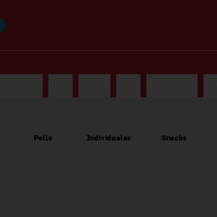
LAS PROMOS
BOXES
COMBOS
POLLO
INDIVIDUALES
SN
Pollo
Individuales
Snacks