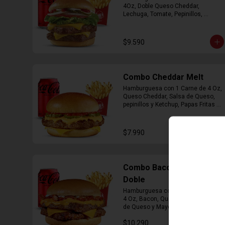
4Oz, Doble Queso Cheddar, 
Lechuga, Tomate, Pepinillos, 
Cebolla, Mayonesa y Ketchup, 
Papas Fritas Mediana, Bebida Lata
$9.590
Combo Cheddar Melt
Hamburguesa con 1 Carne de 4 Oz, 
Queso Cheddar, Salsa de Queso, 
pepinillos y Ketchup, Papas Fritas 
Mediana, Bebida Lata.
$7.990
Combo Bacon Cheddar
Doble
Hamburguesa con Doble Carne de 
4 Oz, Bacon, Queso Cheddar, Salsa 
de Queso y Mayonesa, Papas Fritas 
Mediana, Bebida Lata
$10.290