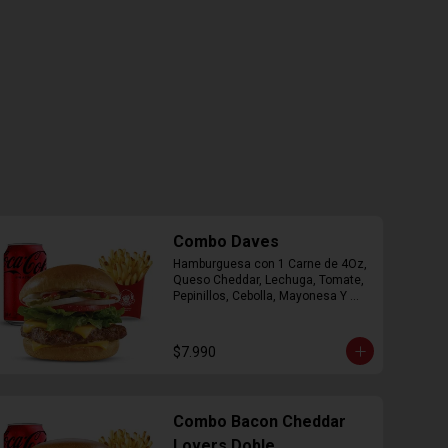
Combo Daves
Hamburguesa con 1 Carne de 4Oz, 
Queso Cheddar, Lechuga, Tomate, 
Pepinillos, Cebolla, Mayonesa Y 
Ketchup, Papas Fritas Mediana, 
Bebida Lata.
$7.990
Combo Bacon Cheddar
Lovers Doble