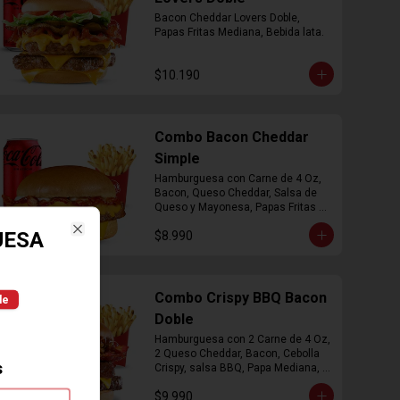
Bacon Cheddar Lovers Doble, 
Papas Fritas Mediana, Bebida lata.
$10.190
Combo Bacon Cheddar
Simple
Hamburguesa con Carne de 4 Oz, 
Bacon, Queso Cheddar, Salsa de 
Queso y Mayonesa, Papas Fritas 
Mediana, Bebida Lata
UESA
$8.990
Close
Combo Crispy BBQ Bacon
le
Doble
Hamburguesa con 2 Carne de 4 Oz, 
2 Queso Cheddar, Bacon, Cebolla 
s
Crispy, salsa BBQ, Papa Mediana, 
Bebida en  Lata
$9.990