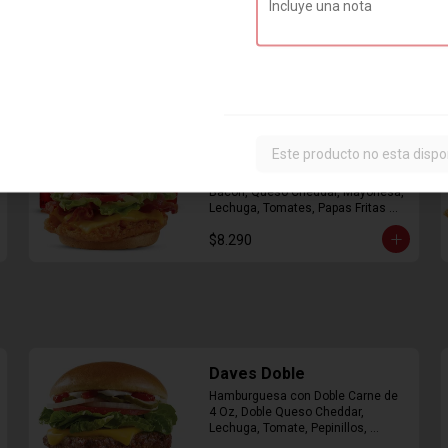
Combo Classic Chicken
Club
Este producto no esta dispo
Sandwich con Pechuga de Pollo, 
Bacon, Queso Cheddar, Mayonesa, 
Lechuga, Tomates, Papas Fritas 
Mediana y Bebida Lata
$8.290
Daves Doble
Hamburguesa con Doble Carne de 
4 Oz, Doble Queso Cheddar, 
Lechuga, Tomate, Pepinillos, 
Cebolla, Mayonesa, Ketchup