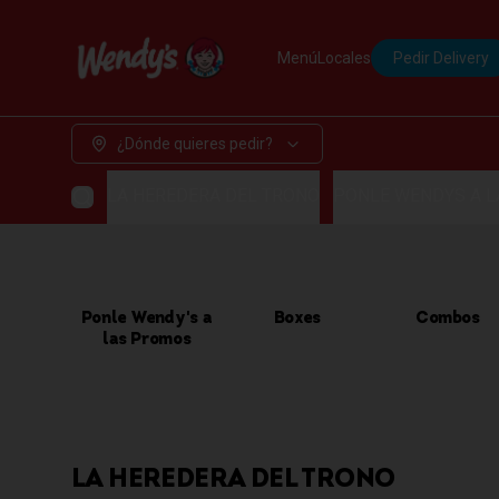
Menú
Locales
Pedir Delivery
¿Dónde quieres pedir?
LA HEREDERA DEL TRONO
PONLE WENDYS A 
Ponle Wendy's a
Boxes
Combos
las Promos
LA HEREDERA DEL TRONO