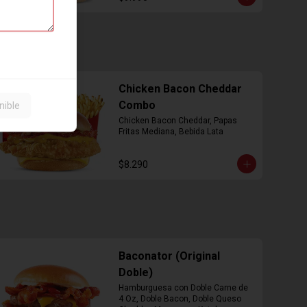
Chicken Bacon Cheddar
Combo
nible
Chicken Bacon Cheddar, Papas 
Fritas Mediana, Bebida Lata
$8.290
Baconator (Original
Doble)
Hamburguesa con Doble Carne de 
4 Oz, Doble Bacon, Doble Queso 