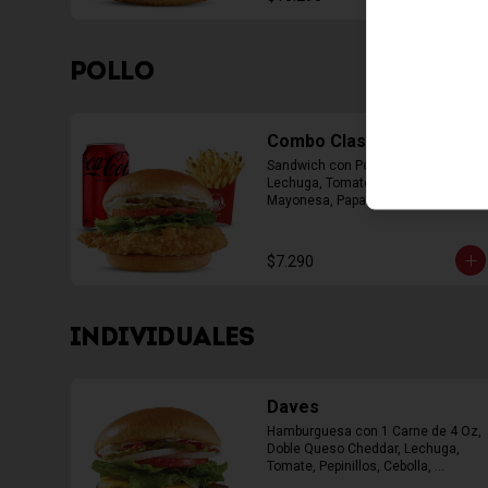
POLLO
Combo Classic Chicken
Sandwich con Pechuga Apanada, 
Lechuga, Tomate, Pepinillos y 
Mayonesa, Papas Fritas Mediana, 
Bebida Lata
$7.290
INDIVIDUALES
Daves
Hamburguesa con 1 Carne de 4 Oz, 
Doble Queso Cheddar, Lechuga, 
Tomate, Pepinillos, Cebolla, 
Mayonesa, Ketchup