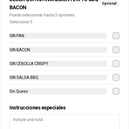
Opcional
BACON
Cuentanos como te fue
DEGASA
Puede seleccionar hasta 5 opciones
Seleccione 5
Trabaja con nosotros
Escríbenos por WhatsApp: +56950183243
SIN PAN
serviciocliente@wendys.cl
Locales
SIN BACON
Términos y condiciones
Política de privacidad
SIN CEBOLLA CRISPY
Redes sociales
SIN SALSA BBQ
Instagram
Sin Queso
Facebook
Instrucciones especiales
Mi cuenta
Pedir