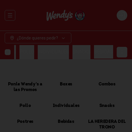
Abrir menu de navegación
Login
¿Dónde quieres pedir?
OMBOS
POLLO
INDIVIDUALES
SNACKS
BEBIDAS
Ponle Wendy's a
Boxes
Combos
las Promos
Pollo
Individuales
Snacks
Postres
Bebidas
LA HEREDERA DEL
TRONO