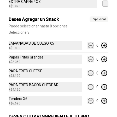
EXTRA CARNE 4OZ
+
$1.990
Agua Mineral Sin Gas
Agua Benedicto sin Gas..
Desea Agregar un Snack
Opcional
Puede seleccionar hasta 8 opciones
Seleccione 8
$1.990
EMPANADAS DE QUESO X5
0
+
$1.890
Papas Fritas Grandes
0
+
$2.350
PAPA FRIED CHEESE
0
+
$3.190
PAPA FRIED BACON CHEDDAR
0
+
$4.190
Tenders X6
0
Conócenos
+
$6.690
DESEA QUITAR INGREDIENTE A TU BBQ
Internacional