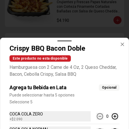
Crujientes y Frescas Papas Naturales 
con Corteza Finamente Cortadas 
Bañadas con Salsa de Queso Cheddar 
y Crujiente Trocitos de Bacon
$4.190
Empanadas De Queso X10
Crispy BBQ Bacon Doble
10 Unidades de Crujiente Masa Rellena 
de Queso en Forma de Medialuna.
Este producto no esta disponible
Hamburguesa con 2 Carne de 4 Oz, 2 Queso Cheddar,
$2.790
Bacon, Cebolla Crispy, Salsa BBQ
Agrega tu Bebida en Lata
Opcional
Dip Baconaisse
Puede seleccionar hasta 5 opciones
Salsa Baconaisse
Seleccione 5
COCA COLA ZERO
0
+
$2.090
$450