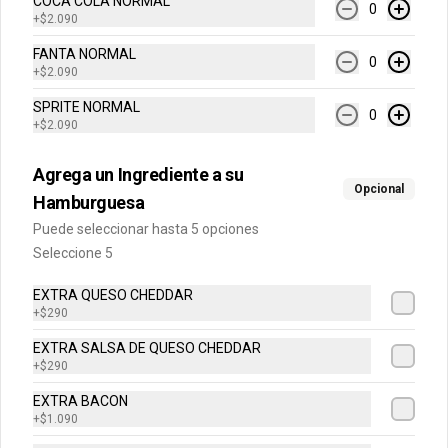
COCA COLA NORMAL
0
+
$2.090
BEBIDAS
FANTA NORMAL
0
+
$2.090
SPRITE NORMAL
Bebidas En Lata
0
+
$2.090
Elige tu Bebida en Lata
Agrega un Ingrediente a su
Opcional
Hamburguesa
$2.090
Puede seleccionar hasta 5 opciones
Seleccione 5
EXTRA QUESO CHEDDAR
Agua Mineral Con Gas
+
$290
Agua Benedicto con Gas
EXTRA SALSA DE QUESO CHEDDAR
+
$290
EXTRA BACON
$1.990
+
$1.090