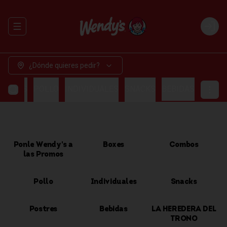
Abrir menu de navegación
Login
¿Dónde quieres pedir?
OMBOS
POLLO
INDIVIDUALES
SNACKS
BEBIDAS
Ponle Wendy's a
Boxes
Combos
las Promos
Pollo
Individuales
Snacks
Postres
Bebidas
LA HEREDERA DEL
TRONO