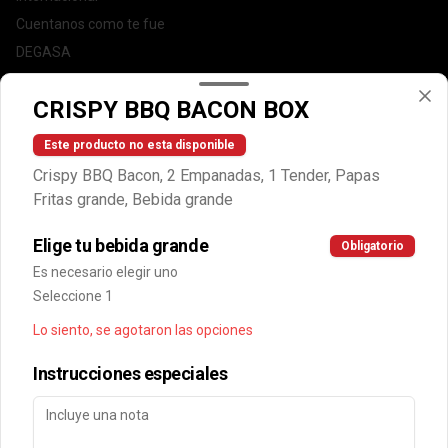
Cuentanos como te fue
DEGASA
Trabaja con nosotros
CRISPY BBQ BACON BOX
Escríbenos por WhatsApp: +56950183243
serviciocliente@wendys.cl
Este producto no esta disponible
Locales
Crispy BBQ Bacon, 2 Empanadas, 1 Tender, Papas
Términos y condiciones
Fritas grande, Bebida grande
Política de privacidad
Elige tu bebida grande
Obligatorio
Redes sociales
Es necesario elegir uno
Seleccione 1
Instagram
Lo siento, se agotaron las opciones
Facebook
Instrucciones especiales
Mi cuenta
Pedir