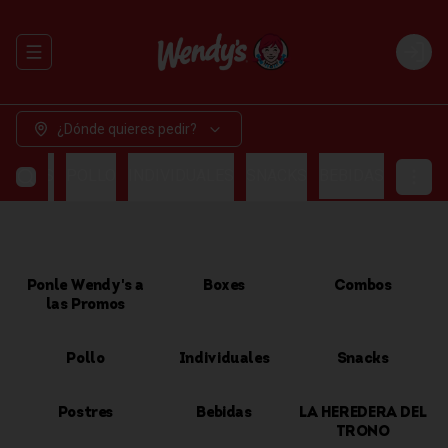
Abrir menu de navegación
Login
¿Dónde quieres pedir?
OMBOS
POLLO
INDIVIDUALES
SNACKS
BEBIDAS
Ponle Wendy's a
Boxes
Combos
las Promos
Pollo
Individuales
Snacks
Postres
Bebidas
LA HEREDERA DEL
TRONO