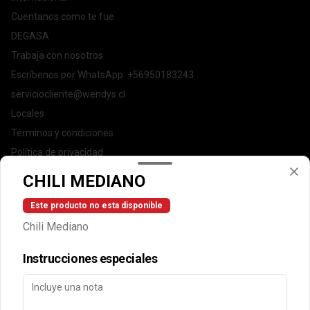
Cuentanos como te fue
DEGASA
Trabaja con nosotros
Escríbenos por WhatsApp: +56950183243
serviciocliente@wendys.cl
Locales
Términos y condiciones
Política de privacidad
CHILI MEDIANO
Redes sociales
Este producto no esta disponible
Instagram
Chili Mediano
Facebook
Instrucciones especiales
Mi cuenta
Pedir