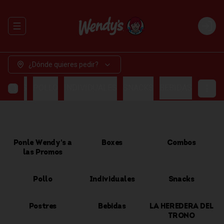
Abrir menu de navegación
Login
¿Dónde quieres pedir?
OMBOS
POLLO
INDIVIDUALES
SNACKS
BEBIDAS
Ponle Wendy's a
Boxes
Combos
las Promos
Pollo
Individuales
Snacks
Postres
Bebidas
LA HEREDERA DEL
TRONO