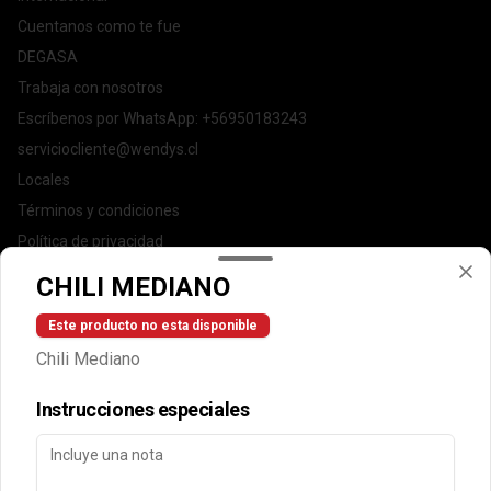
Cuentanos como te fue
DEGASA
Trabaja con nosotros
Escríbenos por WhatsApp: +56950183243
serviciocliente@wendys.cl
Locales
Términos y condiciones
Política de privacidad
CHILI MEDIANO
Redes sociales
Este producto no esta disponible
Instagram
Chili Mediano
Facebook
Instrucciones especiales
Mi cuenta
Pedir