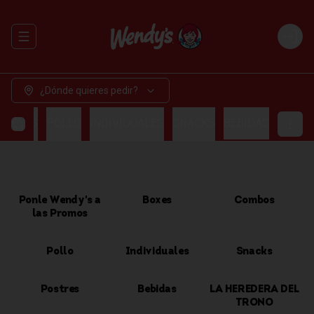
Abrir menu de navegación
Login
¿Dónde quieres pedir?
OMBOS
POLLO
INDIVIDUALES
SNACKS
BEBIDAS
Ponle Wendy's a
Boxes
Combos
las Promos
Pollo
Individuales
Snacks
Postres
Bebidas
LA HEREDERA DEL
TRONO