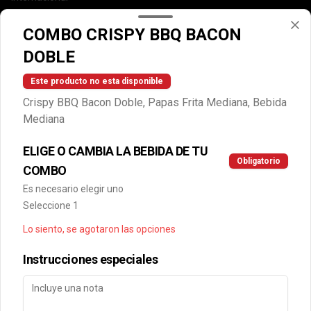
Cuentanos como te fue
COMBO CRISPY BBQ BACON
DEGASA
DOBLE
Trabaja con nosotros
Escríbenos por WhatsApp: +56950183243
Este producto no esta disponible
serviciocliente@wendys.cl
Crispy BBQ Bacon Doble, Papas Frita Mediana, Bebida
Locales
Mediana
Términos y condiciones
ELIGE O CAMBIA LA BEBIDA DE TU
Política de privacidad
Obligatorio
COMBO
Redes sociales
Es necesario elegir uno
Seleccione 1
Instagram
Lo siento, se agotaron las opciones
Facebook
Instrucciones especiales
Mi cuenta
Pedir