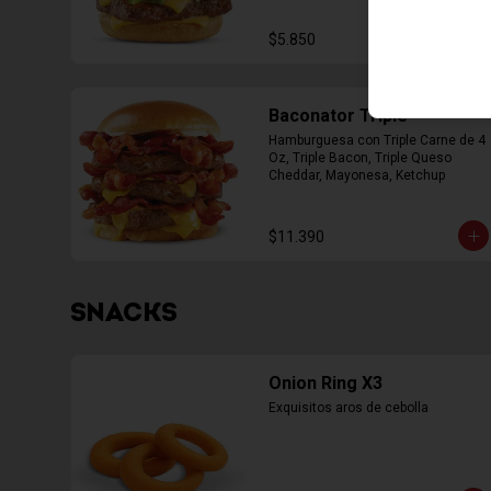
$5.850
Baconator Triple
Hamburguesa con Triple Carne de 4 
Oz, Triple Bacon, Triple Queso 
Cheddar, Mayonesa, Ketchup
$11.390
SNACKS
Onion Ring X3
Exquisitos aros de cebolla