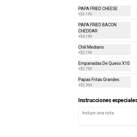
PAPA FRIED CHEESE
+
$3.190
PAPA FRIED BACON
CHEDDAR
+
$4.190
Combo Classic Chicken
Club
Chili Mediano
+
$2.190
Sandwich con Pechuga de Pollo, 
Bacon, Queso Cheddar, Mayonesa, 
Empanadas De Queso X10
Lechuga, Tomates, Papas Fritas 
Mediana y Bebida Lata
+
$2.790
$8.290
Papas Fritas Grandes
+
$2.350
Instrucciones especiale
Daves Doble
Hamburguesa con Doble Carne de 
4 Oz, Doble Queso Cheddar, 
Lechuga, Tomate, Pepinillos, 
Cebolla, Mayonesa, Ketchup