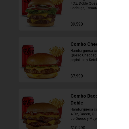
4Oz, Doble Queso Cheddar, 
Lechuga, Tomate, Pepinillos, 
Cebolla, Mayonesa y Ketchup, 
Papas Fritas Mediana, Bebida Lata
$9.590
Combo Cheddar Melt
Hamburguesa con 1 Carne de 4 Oz, 
Queso Cheddar, Salsa de Queso, 
pepinillos y Ketchup, Papas Fritas 
Mediana, Bebida Lata.
$7.990
Combo Bacon Cheddar
Doble
Hamburguesa con Doble Carne de 
4 Oz, Bacon, Queso Cheddar, Salsa 
de Queso y Mayonesa, Papas Fritas 
Mediana, Bebida Lata
$10.290