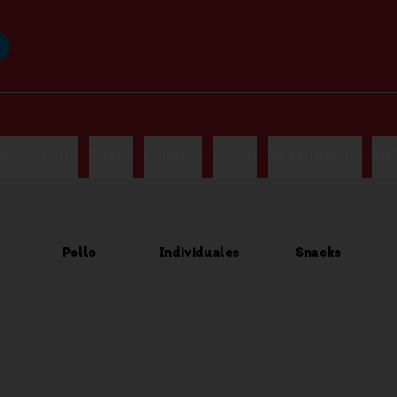
LAS PROMOS
BOXES
COMBOS
POLLO
INDIVIDUALES
SN
Pollo
Individuales
Snacks