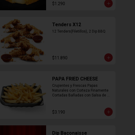
$1.290
Tenders X12
12 Tenders(Filetillos), 2 Dip BBQ
$11.890
PAPA FRIED CHEESE
Crujientes y Frescas Papas 
Naturales con Corteza Finamente 
Cortadas Bañadas con Salsa de 
Queso Cheddar
$3.190
Dip Baconaisse