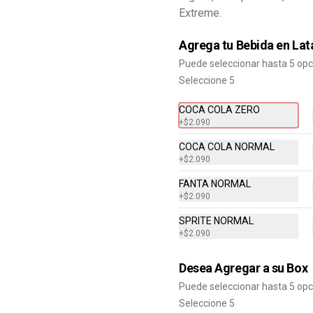
Extreme.
Bacon Cheddar Lovers, Papas 
Fritas Mediana, Bebida lata.
Agrega tu Bebida en Lat
$8.690
Puede seleccionar hasta 5 op
Seleccione 5
Combo Cheddar Melt
COCA COLA ZERO
+
$2.090
Doble
Hamburguesa con Doble Carne de 
COCA COLA NORMAL
4 Oz, Doble Queso Cheddar, Salsa 
+
$2.090
de Queso, pepinillos y Ketchup, 
Papas Fritas Mediana, Bebida Lata
FANTA NORMAL
$9.490
+
$2.090
SPRITE NORMAL
Combo Crispy BBQ Bacon
+
$2.090
Hamburguesa con 1 Carne de 4 Oz, 
Queso Cheddar, Bacon, Cebolla 
Desea Agregar a su Box
Crispy, Salsa BBQ, Papa Fritas 
Mediana, Bebida en Lata
Puede seleccionar hasta 5 op
Seleccione 5
$8.990