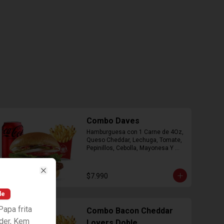
Combo Daves
Hamburguesa con 1 Carne de 4Oz, 
Queso Cheddar, Lechuga, Tomate, 
Pepinillos, Cebolla, Mayonesa Y 
Ketchup, Papas Fritas Mediana, 
Bebida Lata.
$7.990
Close
le
apa frita
Combo Bacon Cheddar
nder, Kem
Lovers Doble