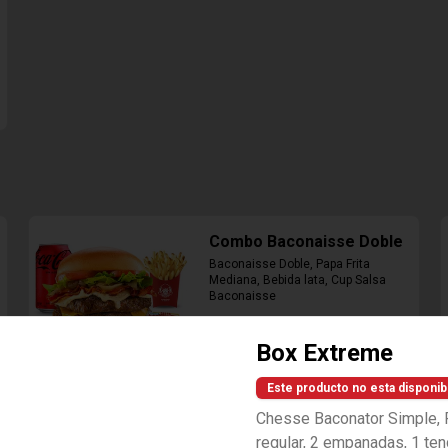
Combo Baconaisse Doble
Baconaisse Doble, Papa Frita 
Mediana, Bebida lata, Cup Salsa 
Baconaisse
Box Extreme
$10.990
Este producto no esta disponib
Chesse Baconator Simple, P
Combo Bacon Cheddar
regular, 2 empanadas, 1 te
Lovers