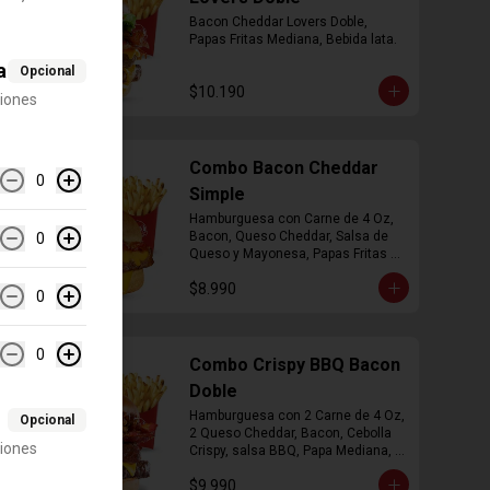
Bacon Cheddar Lovers Doble, 
Papas Fritas Mediana, Bebida lata.
a
Opcional
$10.190
ciones
Combo Bacon Cheddar
0
Simple
Hamburguesa con Carne de 4 Oz, 
Bacon, Queso Cheddar, Salsa de 
0
Queso y Mayonesa, Papas Fritas 
Mediana, Bebida Lata
$8.990
0
0
Combo Crispy BBQ Bacon
Doble
Hamburguesa con 2 Carne de 4 Oz, 
Opcional
2 Queso Cheddar, Bacon, Cebolla 
ciones
Crispy, salsa BBQ, Papa Mediana, 
Bebida en  Lata
$9.990