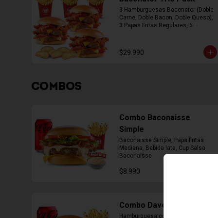
3 Hamburguesas Baconator (Doble 
Carne, Doble Bacon, Doble Queso), 
3 Papas Fritas Regulares, 6 
Empanada
$29.990
COMBOS
Combo Baconaisse
Simple
Baconaisse Simple, Papa Fritas 
Mediana, Bebida lata, Cup Salsa 
Baconaisse
$8.990
Combo Daves Doble
Hamburguesa con Doble Carne de 