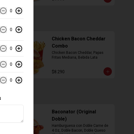
0
0
Chicken Bacon Cheddar
Combo
0
Chicken Bacon Cheddar, Papas 
Fritas Mediana, Bebida Lata
0
$8.290
0
s
Baconator (Original
Doble)
Hamburguesa con Doble Carne de 
4 Oz, Doble Bacon, Doble Queso 