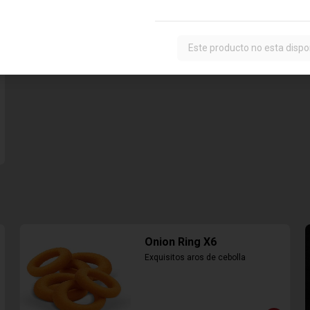
$6.890
Este producto no esta dispo
Onion Ring X6
Exquisitos aros de cebolla