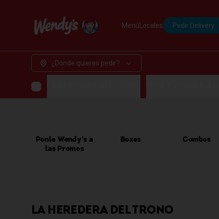
Menú
Locales
Pedir Delivery
¿Dónde quieres pedir?
LA HEREDERA DEL TRONO
PONLE WENDYS A 
Ponle Wendy's a
Boxes
Combos
las Promos
LA HEREDERA DEL TRONO