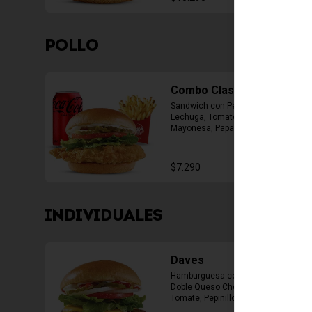
POLLO
Combo Classic Chicken
Sandwich con Pechuga Apanada, 
Lechuga, Tomate, Pepinillos y 
Mayonesa, Papas Fritas Mediana, 
Bebida Lata
$7.290
INDIVIDUALES
Daves
Hamburguesa con 1 Carne de 4 Oz, 
Doble Queso Cheddar, Lechuga, 
Tomate, Pepinillos, Cebolla, 
Mayonesa, Ketchup