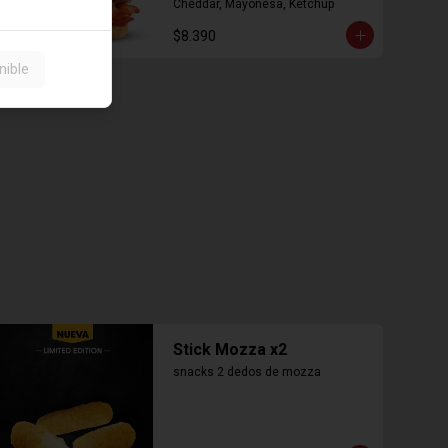
Cheddar, Mayonesa, Ketchup
$8.390
nible
Stick Mozza x2
snacks 2 dedos de mozza