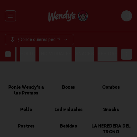
Abrir menu de navegación
Login
¿Dónde quieres pedir?
OMBOS
POLLO
INDIVIDUALES
SNACKS
BEBIDAS
Ponle Wendy's a
Boxes
Combos
las Promos
Pollo
Individuales
Snacks
Postres
Bebidas
LA HEREDERA DEL
TRONO