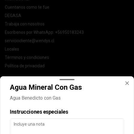
Cuentanos como te fue
DEGASA
Trabaja con nosotros
Escríbenos por WhatsApp: +56950183243
serviciocliente@wendys.cl
Locales
Términos y condiciones
Política de privacidad
Redes sociales
Agua Mineral Con Gas
Instagram
Agua Benedicto con Gas
Facebook
Instrucciones especiales
Mi cuenta
Pedir