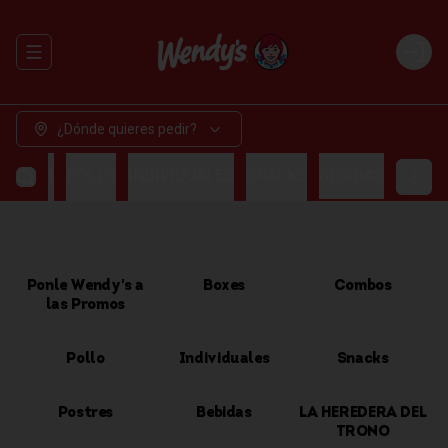
Abrir menu de navegación
Login
¿Dónde quieres pedir?
OMBOS
POLLO
INDIVIDUALES
SNACKS
BEBIDAS
Ponle Wendy's a
Boxes
Combos
las Promos
Pollo
Individuales
Snacks
Postres
Bebidas
LA HEREDERA DEL
TRONO