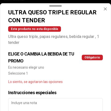
Cuentanos como te fue
ULTRA QUESO TRIPLE REGULAR
DEGASA
CON TENDER
Trabaja con nosotros
Escríbenos por WhatsApp: +56950183243
Este producto no esta disponible
serviciocliente@wendys.cl
Ultra queso triple, papas regulares, bebida regular , 1
Locales
tender
Términos y condiciones
ELIGE O CAMBIA LA BEBIDA DE TU
Política de privacidad
Obligatorio
PROMO
Redes sociales
Es necesario elegir uno
Seleccione 1
Instagram
Lo siento, se agotaron las opciones
Facebook
Instrucciones especiales
Mi cuenta
Pedir